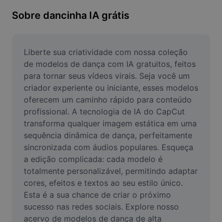
Remover plano de fundo de imagem
Sobre dancinha IA grátis
Mesclar imagens
Melhorar Imagem
Liberte sua criatividade com nossa coleção 
de modelos de dança com IA gratuitos, feitos 
Redimensionar Imagem
para tornar seus vídeos virais. Seja você um 
criador experiente ou iniciante, esses modelos 
Editar Imagem Online
oferecem um caminho rápido para conteúdo 
Criador de Memes
profissional. A tecnologia de IA do CapCut 
transforma qualquer imagem estática em uma 
AI Text Remover
sequência dinâmica de dança, perfeitamente 
sincronizada com áudios populares. Esqueça 
AI People Remover
a edição complicada: cada modelo é 
totalmente personalizável, permitindo adaptar 
AI Inpainting
cores, efeitos e textos ao seu estilo único. 
Face Cutout
Esta é a sua chance de criar o próximo 
sucesso nas redes sociais. Explore nosso 
acervo de modelos de dança de alta 