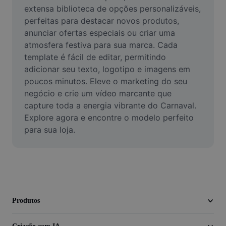
Vídeo
extensa biblioteca de opções personalizáveis, 
perfeitas para destacar novos produtos, 
Remover plano de fundo de vídeo
anunciar ofertas especiais ou criar uma 
atmosfera festiva para sua marca. Cada 
Aprimorar qualidade
template é fácil de editar, permitindo 
adicionar seu texto, logotipo e imagens em 
Editor de Video
poucos minutos. Eleve o marketing do seu 
Cortar Vídeo
negócio e crie um vídeo marcante que 
capture toda a energia vibrante do Carnaval. 
Adicionar Legendas ao Vídeo
Explore agora e encontre o modelo perfeito 
para sua loja.
Converter Video
Produtos