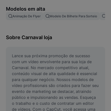
Remover plano de fundo de imagem
Modelos em alta
Mesclar imagens
Animação De Flyer
Modelo De Bilhete Para Sorteio
Te
Melhorar Imagem
Redimensionar Imagem
Sobre Carnaval loja
Editar Imagem Online
Criador de Memes
Lance sua próxima promoção de sucesso 
com um vídeo envolvente para sua loja de 
AI Text Remover
Carnaval. No mercado competitivo atual, 
conteúdo visual de alta qualidade é essencial 
AI People Remover
para qualquer negócio. Nossos modelos de 
vídeo profissionais são criados para fazer seu 
AI Inpainting
evento de marketing se destacar, atraindo 
Face Cutout
público e impulsionando as vendas. Esqueça 
o trabalho e o custo de contratar um editor 
de vídeos. Com o CapCut, você acessa uma 