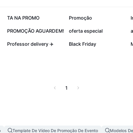
7,2 mil
6,4 mil
TA NA PROMO
Promoção
4,1 mil
2,2 mil
PROMOÇÃO AGUARDEM!
oferta especial
420
293
Professor delivery ✈️
Black Friday
1
o
Template De Vídeo De Promoção De Evento
Modelos De