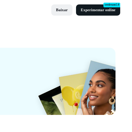
seedream5.0
Baixar
Experimentar online