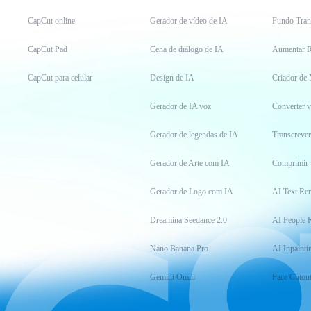
CapCut online
Gerador de vídeo de IA
Fundo Tran
CapCut Pad
Cena de diálogo de IA
Aumentar R
CapCut para celular
Design de IA
Criador de
Gerador de IA voz
Converter 
Gerador de legendas de IA
Transcrever
Gerador de Arte com IA
Comprimir 
Gerador de Logo com IA
AI Text Re
Dreamina Seedance 2.0
AI People 
Nano Banana Pro
AI Inpainti
Gemini Omni
Face Cutou