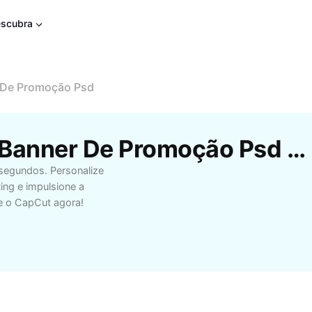
scubra
 De Promoção Psd
Modelos Gratuitos De Banner De Promoção Psd Da CapCut
segundos. Personalize
ing e impulsione a
e o CapCut agora!