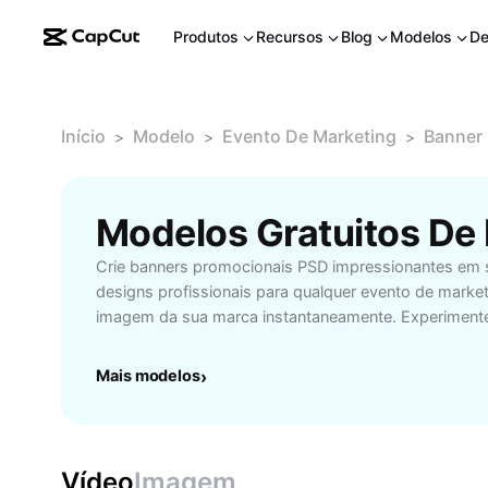
Produtos
Recursos
Blog
Modelos
De
Início
Modelo
Evento De Marketing
Banner
>
>
>
Crie banners promocionais PSD impressionantes em 
designs profissionais para qualquer evento de market
imagem da sua marca instantaneamente. Experiment
Mais modelos
›
Vídeo
Imagem