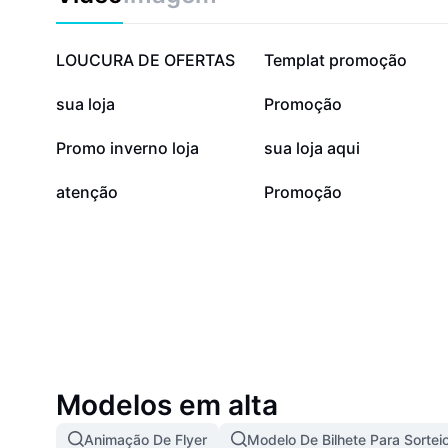
48,9 mil
38,6 mil
LOUCURA DE OFERTAS
Templat promoção
4,9 mil
4,5 mil
sua loja
Promoção
691
515
Promo inverno loja
sua loja aqui
28
0
atenção
Promoção
Modelos em alta
Animação De Flyer
Modelo De Bilhete Para Sortei