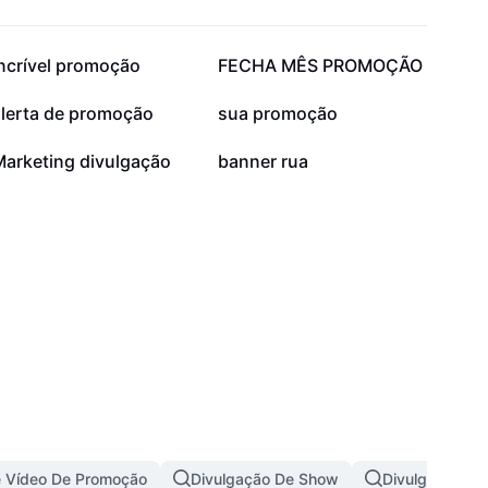
6,3 mil
5,8 mil
Incrível promoção
FECHA MÊS PROMOÇÃO
2,1 mil
1,8 mil
alerta de promoção
sua promoção
90
49
Marketing divulgação
banner rua
 Vídeo De Promoção
Divulgação De Show
Divulgação Pa