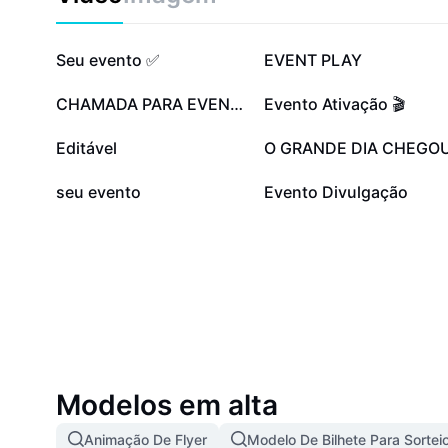
73,7 mil
52,2 mil
Seu evento ✅
EVENT PLAY
10,7 mil
9,8 mil
CHAMADA PARA EVENTO
Evento Ativação 🎬
2 mil
1,8 mil
Editável
O GRANDE DIA CHEGO
932
2
seu evento
Evento Divulgação
Modelos em alta
Animação De Flyer
Modelo De Bilhete Para Sortei