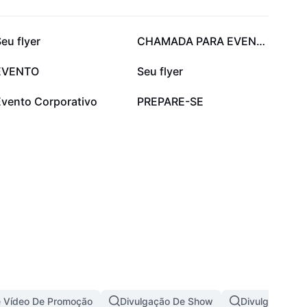
20,1 mil
12,9 mil
eu flyer
CHAMADA PARA EVENTO
2,3 mil
2,2 mil
EVENTO
Seu flyer
1 mil
971
Evento Corporativo
PREPARE-SE
 Vídeo De Promoção
Divulgação De Show
Divulgação Pa