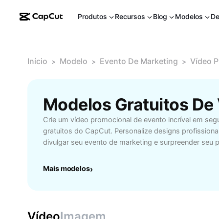
Produtos
Recursos
Blog
Modelos
De
Início
Modelo
Evento De Marketing
Vídeo P
>
>
>
Crie um vídeo promocional de evento incrível em s
gratuitos do CapCut. Personalize designs profissiona
divulgar seu evento de marketing e surpreender seu p
Mais modelos
›
Vídeo
Imagem