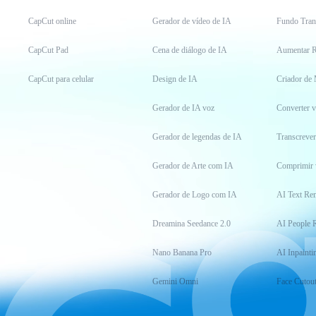
CapCut online
Gerador de vídeo de IA
Fundo Tran
CapCut Pad
Cena de diálogo de IA
Aumentar R
CapCut para celular
Design de IA
Criador de
Gerador de IA voz
Converter 
Gerador de legendas de IA
Transcrever
Gerador de Arte com IA
Comprimir 
Gerador de Logo com IA
AI Text Re
Dreamina Seedance 2.0
AI People 
Nano Banana Pro
AI Inpainti
Gemini Omni
Face Cutou