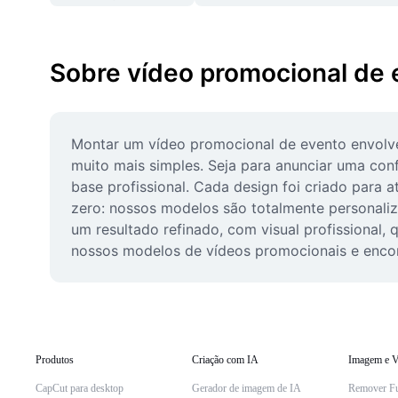
Sobre vídeo promocional de 
Montar um vídeo promocional de evento envolve
muito mais simples. Seja para anunciar uma co
base profissional. Cada design foi criado para 
zero: nossos modelos são totalmente personaliz
um resultado refinado, com visual profissional,
nossos modelos de vídeos promocionais e encon
Produtos
Criação com IA
Imagem e V
CapCut para desktop
Gerador de imagem de IA
Remover F