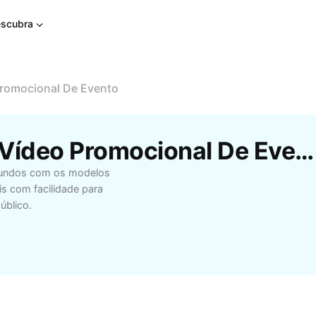
scubra
romocional De Evento
Modelos Gratuitos De Vídeo Promocional De Evento Da CapCut
egundos com os modelos
is com facilidade para
úblico.