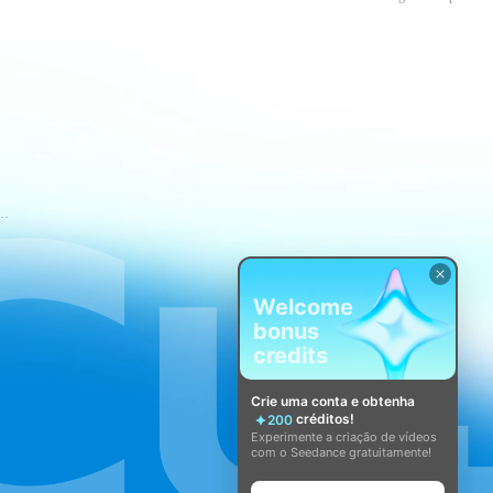
mos de Serviço do CapCut
Welcome
bonus
credits
Crie uma conta e obtenha
créditos!
200
Experimente a criação de vídeos
com o Seedance gratuitamente!