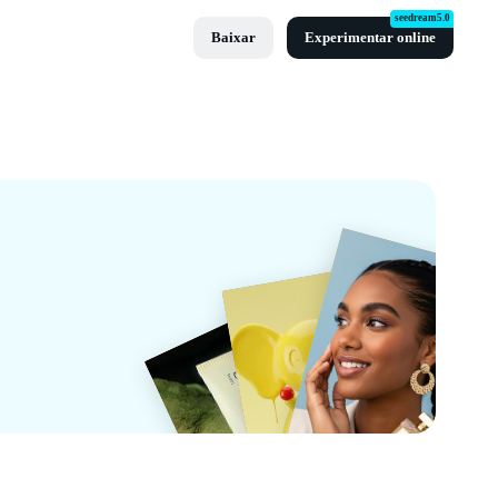
seedream5.0
Baixar
Experimentar online