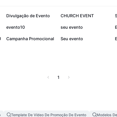
41,2 mil
29,4 mil
Divulgação de Evento
CHURCH EVENT
S
7,7 mil
7,7 mil
evento10
seu evento
1,8 mil
1,6 mil
U
Campanha Promocional
Seu evento
1
o
Template De Vídeo De Promoção De Evento
Modelos De