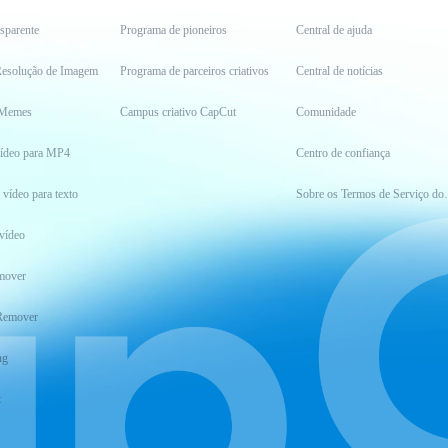
sparente
Programa de pioneiros
Central de ajuda
esolução de Imagem
Programa de parceiros criativos
Central de notícias
 Memes
Campus criativo CapCut
Comunidade
vídeo para MP4
Centro de confiança
 vídeo para texto
Sobre os Ter
vídeo
mover
Remover
ng
t