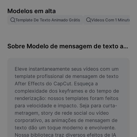
Remover plano de fundo de imagem
Modelos em alta
Mesclar imagens
Template De Texto Animado Grátis
Vídeos Com 1 Minuto
Melhorar Imagem
Redimensionar Imagem
Sobre Modelo de mensagem de texto após efeitos
Editar Imagem Online
Criador de Memes
Eleve instantaneamente seus vídeos com um 
template profissional de mensagem de texto 
AI Text Remover
After Effects do CapCut. Esqueça a 
complexidade dos keyframes e do tempo de 
AI People Remover
renderização: nossos templates foram feitos 
para velocidade e impacto. Seja para curta-
AI Inpainting
metragem, story de rede social ou vídeo 
Face Cutout
corporativo, as animações de mensagem de 
texto dão um toque moderno e envolvente. 
Nossa biblioteca traz diversos efeitos de IA 