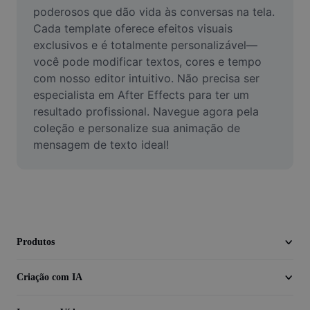
Vídeo
poderosos que dão vida às conversas na tela. 
Cada template oferece efeitos visuais 
Remover plano de fundo de vídeo
exclusivos e é totalmente personalizável—
você pode modificar textos, cores e tempo 
Aprimorar qualidade
com nosso editor intuitivo. Não precisa ser 
especialista em After Effects para ter um 
Editor de Video
resultado profissional. Navegue agora pela 
Cortar Vídeo
coleção e personalize sua animação de 
mensagem de texto ideal!
Adicionar Legendas ao Vídeo
Converter Video
Produtos
Criação com IA