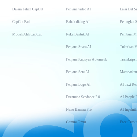
Dalam Talian CapCut
Penjana video AI
Latar Lut S
CapCut Pad
Babak dialog AI
Peningkat S
Mudah Alih CapCut
Reka Bentuk AI
Pembuat M
Penjana Suara AI
Tukarkan 
Penjana Kapsyen Automatik
Penjana Seni AI
Mampatkan
Penjana Logo AI
AI Text Re
Dreamina Seedance 2.0
AI People 
Nano Banana Pro
AI Inpainti
Gemini Omni
Face Cutou