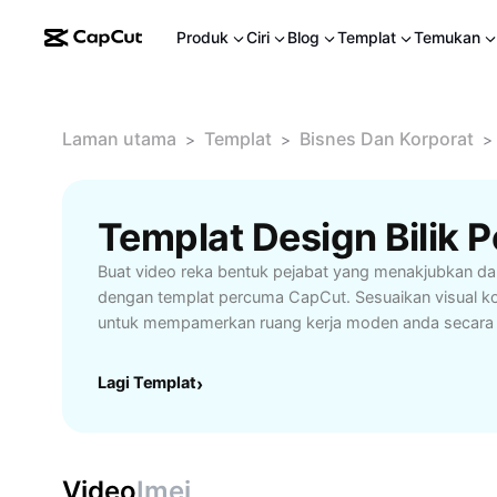
Produk
Ciri
Blog
Templat
Temukan
Laman utama
Templat
Bisnes Dan Korporat
>
>
>
Buat video reka bentuk pejabat yang menakjubkan d
dengan templat percuma CapCut. Sesuaikan visual ko
untuk mempamerkan ruang kerja moden anda secara
Lagi Templat
›
Video
Imej