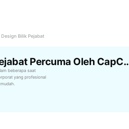
Design Bilik Pejabat
Templat Design Bilik Pejabat Percu
alam beberapa saat
rporat yang profesional
 mudah.