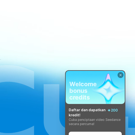
atan CapCut
Welcome
bonus
credits
Daftar dan dapatkan
200
kredit!
Cuba penciptaan video Seedance
secara percuma!