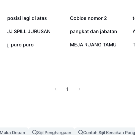
106.4K
61.6K
posisi lagi di atas
Coblos nomor 2
t
5K
4.6K
JJ SPILL JURUSAN
pangkat dan jabatan
128
18
jj puro puro
MEJA RUANG TAMU
1
 Muka Depan
Sijil Penghargaan
Contoh Sijil Kenaikan Pan