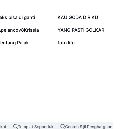
37.8K
9.1K
eks bisa di ganti
KAU GODA DIRIKU
4.2K
3.4K
Apelancov8Krissla
YANG PASTI GOLKAR
0
0
Tentang Pajak
foto life
gkat
Templat Sepanduk
Contoh Sijil Penghargaan
Te