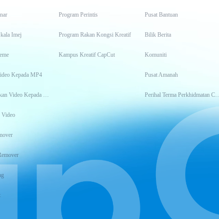
inar
Program Perintis
Pusat Bantuan
kala Imej
Program Rakan Kongsi Kreatif
Bilik Berita
eme
Kampus Kreatif CapCut
Komuniti
Video Kepada MP4
Pusat Amanah
Transkripsikan Video Kepada Teks
Perihal Terma Perkhidm
 Video
mover
Remover
ng
t