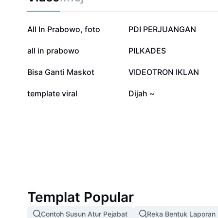
3.8J
278.6K
All In Prabowo, foto
PDI PERJUANGAN
6.8K
6.4K
all in prabowo
PILKADES
2.3K
1.3K
Bisa Ganti Maskot
VIDEOTRON IKLAN
0
0
template viral
Dijah ~
Templat Popular
Contoh Susun Atur Pejabat
Reka Bentuk Laporan