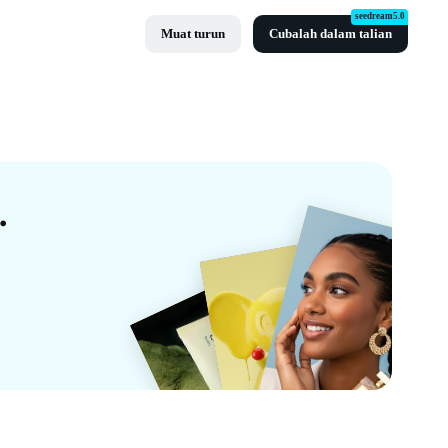
seedream5.0
Muat turun
Cubalah dalam talian
ma Oleh CapCut