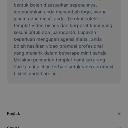
Video
bentuk boleh disesuaikan sepenuhnya, 
memudahkan anda menambah logo, warna 
Alih keluar latar video
jenama dan mesej anda. Terokai koleksi 
templat video bisnes dan korporat kami yang 
Pertingkat kualiti
sesuai untuk apa jua industri. Lupakan 
keperluan mengupah agensi mahal; anda 
Editor Video
boleh hasilkan video promosi profesional 
Pangkas Video
yang menarik dalam beberapa minit sahaja. 
Mulakan pencarian templat kami sekarang 
Tambahkan Sari Kata pada Video
dan temui pilihan terbaik untuk video promosi 
bisnes anda hari ini.
Penukar Video
Produk