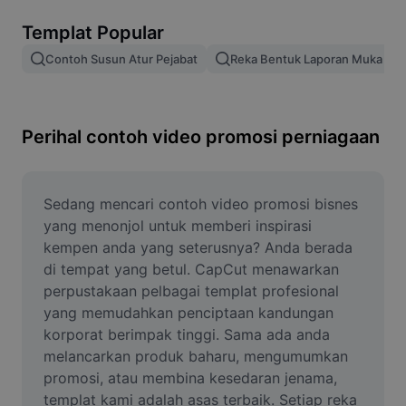
Alih keluar latar imej
Templat Popular
Gabungan imej
Contoh Susun Atur Pejabat
Reka Bentuk Laporan Muka De
Peningkat Imej
Ubah Saiz Imej
Perihal contoh video promosi perniagaan
Editor Gambar Dalam Talian
Penjana Meme
Sedang mencari contoh video promosi bisnes 
yang menonjol untuk memberi inspirasi 
AI Text Remover
kempen anda yang seterusnya? Anda berada 
di tempat yang betul. CapCut menawarkan 
AI People Remover
perpustakaan pelbagai templat profesional 
yang memudahkan penciptaan kandungan 
AI Inpainting
korporat berimpak tinggi. Sama ada anda 
Face Cutout
melancarkan produk baharu, mengumumkan 
promosi, atau membina kesedaran jenama, 
templat kami adalah asas terbaik. Setiap reka 