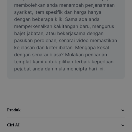
Video
membolehkan anda menambah penjenamaan 
syarikat, item spesifik dan harga hanya 
Alih keluar latar video
dengan beberapa klik. Sama ada anda 
memperkenalkan kakitangan baru, mengurus 
Pertingkat kualiti
bajet jabatan, atau bekerjasama dengan 
pasukan perolehan, senarai video memastikan 
Editor Video
kejelasan dan keterlibatan. Mengapa kekal 
Pangkas Video
dengan senarai biasa? Mulakan pencarian 
templat kami untuk pilihan terbaik keperluan 
Tambahkan Sari Kata pada Video
pejabat anda dan mula mencipta hari ini.
Penukar Video
Produk
Ciri AI