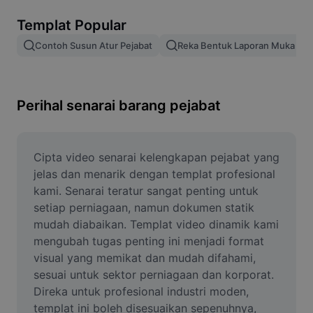
Alih keluar latar imej
Templat Popular
Gabungan imej
Contoh Susun Atur Pejabat
Reka Bentuk Laporan Muka De
Peningkat Imej
Ubah Saiz Imej
Perihal senarai barang pejabat
Editor Gambar Dalam Talian
Penjana Meme
Cipta video senarai kelengkapan pejabat yang 
jelas dan menarik dengan templat profesional 
AI Text Remover
kami. Senarai teratur sangat penting untuk 
setiap perniagaan, namun dokumen statik 
AI People Remover
mudah diabaikan. Templat video dinamik kami 
mengubah tugas penting ini menjadi format 
AI Inpainting
visual yang memikat dan mudah difahami, 
Face Cutout
sesuai untuk sektor perniagaan dan korporat. 
Direka untuk profesional industri moden, 
templat ini boleh disesuaikan sepenuhnya, 