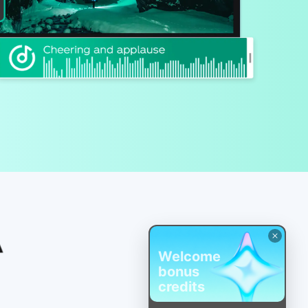
Welcome
bonus
credits