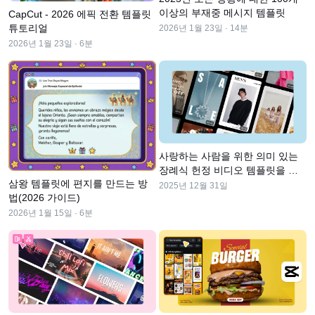
비즈니스 템플릿
도움말
마케팅
이상의 부재중 메시지 템플릿
CapCut - 2026 에픽 전환 템플릿
보안 센터
튜토리얼
2026년 1월 23일 · 14분
텍스트 및 오디오
라이프스타일 및 브이로그
2026년 1월 23일 · 6분
산업 템플릿
고객 지원 센터
자동 캡션
사용자 지정 디자인
요약 템플릿
캡션 템플릿
더 보기
공지
음성 인식
CapCut 서비스 약관 정보
텍스트에서 음성으로
리소스
사랑하는 사람을 위한 의미 있는
Dreamina Seedance 2.0 Launch
장례식 헌정 비디오 템플릿을 만
삼왕 템플릿에 편지를 만드는 방
튜토리얼 가이드
드는 방법
사용자 지정 음성
2025년 12월 31일
법(2026 가이드)
시장 동향
2026년 1월 15일 · 6분
음성 보정
주요 추천
노이즈 제거
CapCut 열기
템플릿 트렌드 및 팁
이미지
더 보기