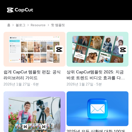
홈
블로그
Resource
핫 템플릿
AI로 만들기
기능
정보
CapCut 데스크톱
소셜 미디어 템플릿
AI 디자인
AI 도구
커뮤니티
CapCut 온라인
홀리데이 템플릿
동영상 스튜디오
동영상 에디터 및 생성기
CapCut Pad
더 보기
이니셔티브
AI 동영상 생성기
이미지 에디터 및 생성기
CapCut 모바일
쉽게 CapCut 템플릿 편집: 공식
상위 CapCut템플릿 2025: 지금
제휴 사용자
AI 이미지 생성기
음성 생성기 및 에디터
라이브러리 가이드
바로 트렌드 비디오 효과를 다운
Dreamina AI
캘린더 템플릿
로드하십시오.
2026년 1월 27일 · 6분
2026년 1월 27일 · 5분
개척자 프로그램
AI 이미지 보정기
더 보기
Pippit AI
기념일 템플릿
크리에이티브 파트너 프로그램
Dreamina Seedance 2.5
CapCut 크리에이티브 캠퍼스
사용 사례
Nano Banana Pro
효과 템플릿
소셜 미디어
Gemini Omni
2025년 모든 상황에 대한 100개