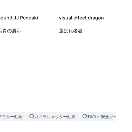
3851
893
Sound JJ Pendaki
visual effect dragon
8
6
写真の展示
選ばれ者者
アフター動画
カメラシャッター効果
TikTok 安全ゾーン テ