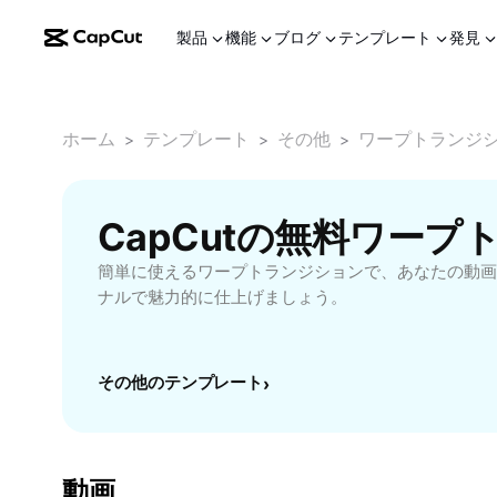
製品
機能
ブログ
テンプレート
発見
ホーム
テンプレート
その他
ワープトランジ
>
>
>
CapCutの無料ワー
簡単に使えるワープトランジションで、あなたの動画
ナルで魅力的に仕上げましょう。
その他のテンプレート
›
動画