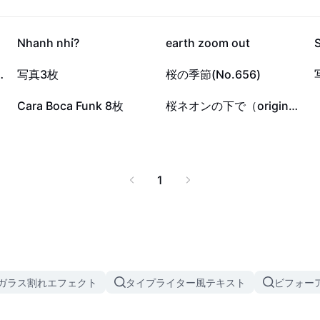
1.9万
3854
Nhanh nhỉ?
earth zoom out
17
15
のごあいさつ
写真3枚
桜の季節(No.656)
2
0
Cara Boca Funk 8枚
桜ネオンの下で（original曲）
1
ガラス割れエフェクト
タイプライター風テキスト
ビフォー