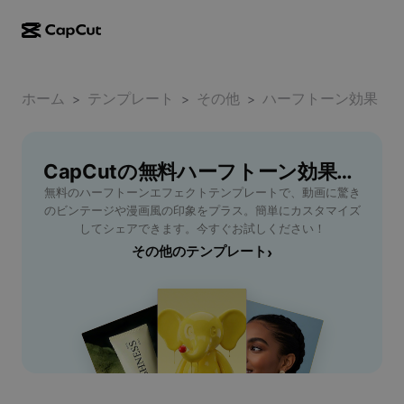
AI作成
機能
その他の情報
CapCutデスクトップ
ホーム
ソーシャルメディアのテンプレート
テンプレート
その他
ハーフトーン効果
>
>
>
AIデザイン
AIツール
コミュニティ
CapCutオンライン
ホリデーのテンプレート
動画スタジオ
動画エディター＆ジェネレーター
CapCutの無料ハーフトーン効果テンプレート
CapCut Pad
その他
取り組み
無料のハーフトーンエフェクトテンプレートで、動画に驚き
AI動画ジェネレーター
画像エディター＆ジェネレーター
CapCutモバイル
のビンテージや漫画風の印象をプラス。簡単にカスタマイズ
アフィリエイト
してシェアできます。今すぐお試しください！
AI画像ジェネレーター
音声ジェネレーター＆エディター
Dreamina AI
その他のテンプレート
›
カレンダーのテンプレート
パイオニアプログラム
AI画像補正ツール
その他
Pippit AI
アニバーサリーのテンプレート
クリエイティブパートナープログラム
Dreamina Seedance 2.5
CapCutクリエイティブキャンパス
ユースケース
Nano Banana Pro
エフェクトのテンプレート
ソーシャルメディア
Gemini Omni
ヘルプ