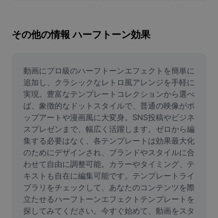
画像背景削除
画像結合
その他の情報 ハーフトーン効果
画像補正ツール
画像サイズ変更
動画にプロ級のハーフトーンエフェクトを簡単に
追加し、クラシックなレトロ風アレンジを手軽に
オンライン写真エディター
実現。豊富なテンプレートコレクションから選べ
ば、象徴的なドットスタイルで、普通の映像がポ
ミームジェネレーター
ップアートや漫画風に大変身。SNS投稿やビジネ
スプレゼンまで、幅広く活躍します。ゼロから編
AI Text Remover
集する必要はなく、各テンプレートは効果最大化
AI People Remover
のためにデザインされ、ブランドやスタイルに合
わせて自由に調整可能。カラーやタイミング、テ
AI Inpainting
キストも自在に編集可能です。テンプレートライ
ブラリをチェックして、あなたのコンテンツを際
Face Cutout
立たせるハーフトーンエフェクトテンプレートを
探してみてください。今すぐ始めて、動画をスタ