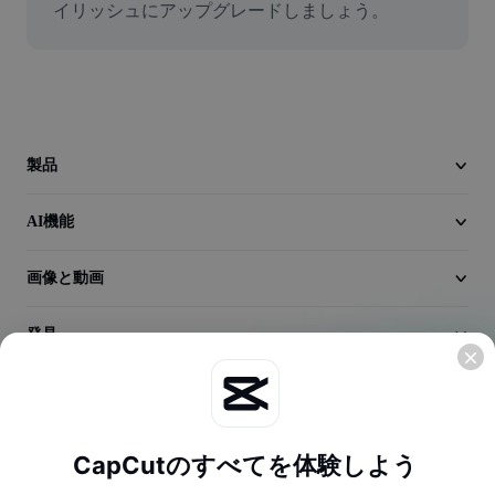
イリッシュにアップグレードしましょう。
動画
動画背景削除
品質向上
動画エディター
製品
動画のトリミング
AI機能
動画への字幕追加
画像と動画
動画コンバーター
発見
会社情報
CapCutのすべてを体験しよう