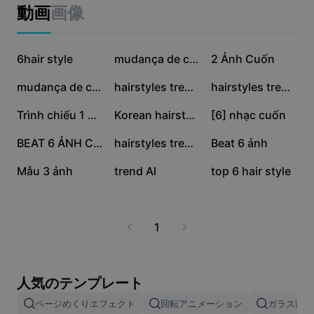
ビジネスのテンプレート
動画
画像
マーケティング
トラストセンター
テキストとオーディオ
ライフスタイル＆ブイログ
66.5万
46.8万
43.6万
産業のテンプレート
6hair style
ヘルプセンター
mudança de cabelo
2 Ảnh Cuốn
自動キャプション
カスタムデザイン
17.3万
10.6万
6.2万
mudança de cabelo
hairstyles trend Al
hairstyles trend Al
振り返りのテンプレート
キャプションテンプレート
その他
ニュースルーム
6.1万
5.5万
5.3万
Trình chiếu 1 ảnh
Korean hairstyles ai
[6] nhạc cuốn
音声認識
CapCutの利用規約について
2.7万
2.2万
2万
BEAT 6 ẢNH CỰC CUỐN
hairstyles trend Al
Beat 6 ảnh
テキスト読み上げ
リソース
Dreamina Seedance 2.0 Launch
7276
4624
2923
Mẫu 3 ảnh
trend Al
top 6 hair style
ハウツーガイド
カスタム音声
マーケットトレンド
声を加工
1
ピックアップ
ノイズ軽減
テンプレートのトレンドとヒント
人気のテンプレート
画像
ページめくりエフェクト
回転アニメーション
ガラス割れ
その他