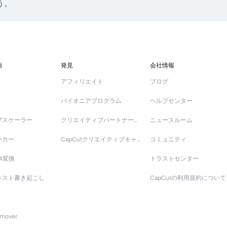
う。
画
発見
会社情報
アフィリエイト
ブログ
パイオニアプログラム
ヘルプセンター
プスケーラー
クリエイティブパートナープログラム
ニュースルーム
ーカー
CapCutクリエイティブキャンパス
コミュニティ
4変換
トラストセンター
キスト書き起こし
CapCutの利用規約について
emover