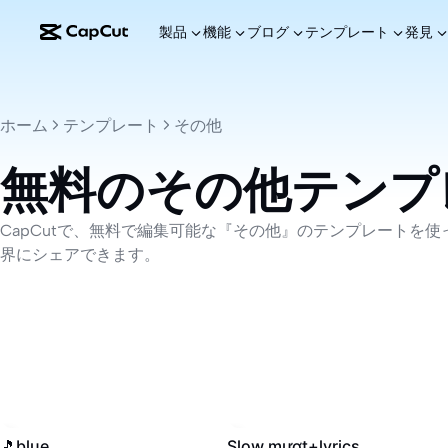
製品
機能
ブログ
テンプレート
発見
ホーム
テンプレート
その他
無料のその他テンプ
CapCutで、無料で編集可能な『その他』のテンプレート
界にシェアできます。
420.4K
·
00:18
285.9K
·
00:16
🎵blue
Slow mượt+lyrics