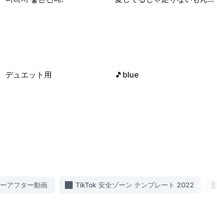
4
·
00:20
420.4K
·
00:18
デュエット用
🎵blue
ーアフター動画
TikTok 安全ゾーン テンプレート 2022