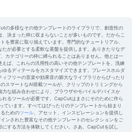
utの多様なその他テンプレートのライブラリで、創造性の
は、決まった枠に収まらないことが多いものです。だからこ
ートを豊富に取り揃えています。専門的なチュートリアル、
なたが必要とする柔軟な基盤を提供します。ありきたりなデ
ば、カテゴリーの枠に縛られることはありません。他とは一
を使えば、これらの汎用性の高いその他テンプレートを、洗練
らゆるディテールをカスタマイズできます。プレースホルダ
ティフリーの音楽や効果音の膨大なライブラリからぴったり
tのスマートなAI搭載ツールが、クリップのトリミングから
強力な組み合わせにより、ブラウザやモバイルデバイスか
るツールが必要です。CapCutはまさにそのために作ら
待っています。すべてはぴったりのテンプレートから始まり
えるための
ツール
、アセット、インスピレーションを提供し
ザインされた豊富なその他テンプレートのセレクションをご
する方法を体験してください。さあ、CapCutを試し