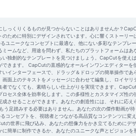
しっくりくるものが見つからないことはありませんか？CapC
トのために特別にデザインされています。心に響くストーリー
らゆるユニークなコンセプトに最適な、他にない多彩なテンプレ
るミームなど、用途を問わず、私たちのプラットフォームはあ
い独創的なテンプレートを見つけましょう。CapCutを使え
できます。 CapCutの直感的なオールインワンエディター
すいインターフェースで、ドラッグ＆ドロップの簡単操作であ
、画面上のテキストをメッセージに合わせて編集し、ロイヤリ
者でなくても、素晴らしい仕上がりを実現できます。CapCu
プロセス全体を効率化します。この多様性とカスタマイズ性の
成させることができます。あなたの創造性には、それに応えられ
、もう足踏みする必要はありません。あなたの次の傑作動画が
らゆるコンセプトを、視聴者とつながる高品質なコンテンツに変
Cutの世界に飛び込み、あなたの想像力をかき立てるためにデ
に簡単に制作できるか、あなたのユニークな声とビジョンを形に