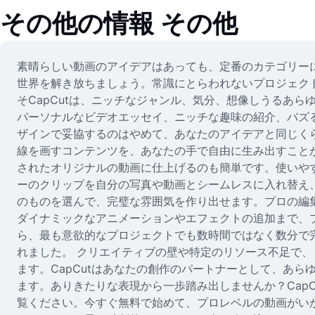
その他の情報
その他
素晴らしい動画のアイデアはあっても、定番のカテゴリーに
世界を解き放ちましょう。常識にとらわれないプロジェク
そCapCutは、ニッチなジャンル、気分、想像しうるあ
パーソナルなビデオエッセイ、ニッチな趣味の紹介、バズ
ザインで妥協するのはやめて、あなたのアイデアと同じくら
線を画すコンテンツを、あなたの手で自由に生み出すことが
されたオリジナルの動画に仕上げるのも簡単です。使いや
ーのクリップを自分の写真や動画とシームレスに入れ替え
のものを選んで、完璧な雰囲気を作り出せます。プロの編集
ダイナミックなアニメーションやエフェクトの追加まで、
ら、最も意欲的なプロジェクトでも数時間ではなく数分で完
れました。 クリエイティブの壁や特定のリソース不足で
ます。CapCutはあなたの創作のパートナーとして、あ
ます。ありきたりな表現から一歩踏み出しませんか？Cap
覧ください。今すぐ無料で始めて、プロレベルの動画がいか