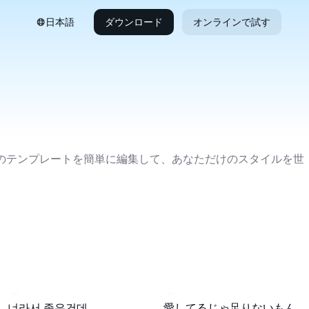
日本語
ダウンロード
オンラインで試す
気のテンプレートを簡単に編集して、あなただけのスタイルを世
17.6K
·
00:13
8.1K
·
00:22
너라서 좋은건데.
愛してるじゃ足りないもん！/ いれいす