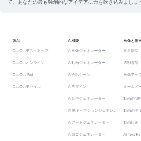
て、あなたの最も独創的なアイデアに命を吹き込みましょ
製品
AI機能
画像と動
CapCutデスクトップ
AI画像ジェネレーター
背景削除
CapCutオンライン
AI動画ジェネレーター
透明背景
CapCut Pad
AI会話シーン
画像アッ
CapCutモバイル
AIデザイン
ミームメ
AI音声ジェネレーター
動画のMP
自動キャプションジェネレーター
動画のテ
AIアートジェネレーター
動画圧縮
AIロゴジェネレーター
AI Text R