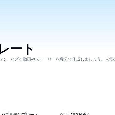
レート
を使って、バズる動画やストーリーを数分で作成しましょう。人
217.4K
·
00:12
127.6K
·
00:14
パズルテンプレート
ㅇお写真2枚📸ㅇ