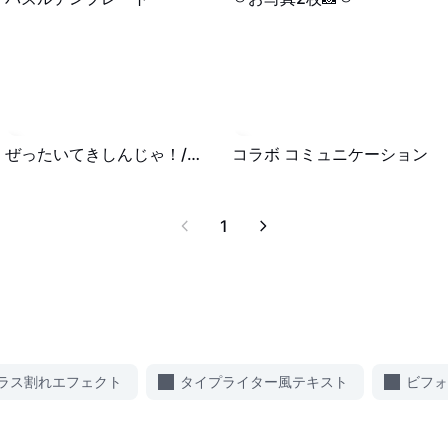
1.7K
·
00:23
5
·
00:15
ぜったいてきしんじゃ！/いれいす
コラボ コミュニケーション
1
ラス割れエフェクト
タイプライター風テキスト
ビフォ