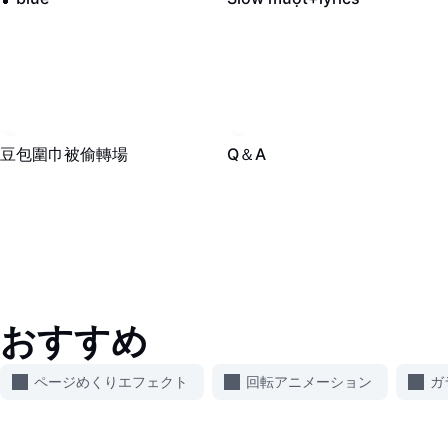
8K
·
00:19
4.1K
·
00:14
豆包圍巾被偷轉場
Q＆A
おすすめ
ページめくりエフェクト
回転アニメーション
ガ