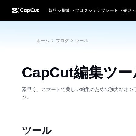
製品
機能
ブログ
テンプレート
発見
ホーム
ブログ
ツール
CapCut編集ツー
素早く、スマートで美しい編集のための強力なオンラ
う。
ツール