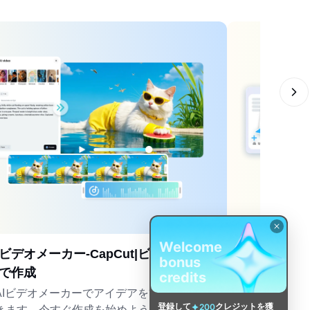
Welcome
Iビデオメーカー-CapCut|ビデオを高速か
無料AIデザイン
bonus
で作成
CapCutのA
credits
ンプレート、ブ
AIビデオメーカーでアイデアを簡単にビデオに
2026年1月30日 
登録して
クレジットを獲
200
に生成できます
きます。今すぐ作成を始めよう!高速でシンプ