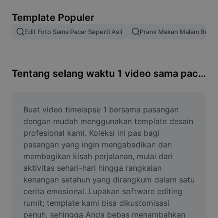
Hapus latar belakang gambar
Template Populer
Gabung gambar
Edit Foto Sama Pacar Seperti Asli
Prank Makan Malam Bers
Penyempurna Gambar
Ubah Ukuran Gambar
Tentang selang waktu 1 video sama pacar
Editor Foto Online
Pembuat Meme
Buat video timelapse 1 bersama pasangan 
dengan mudah menggunakan template desain 
AI Text Remover
profesional kami. Koleksi ini pas bagi 
pasangan yang ingin mengabadikan dan 
AI People Remover
membagikan kisah perjalanan, mulai dari 
aktivitas sehari-hari hingga rangkaian 
AI Inpainting
kenangan setahun yang dirangkum dalam satu 
Face Cutout
cerita emosional. Lupakan software editing 
rumit; template kami bisa dikustomisasi 
penuh, sehingga Anda bebas menambahkan 