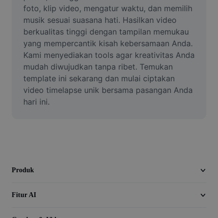
Video
foto, klip video, mengatur waktu, dan memilih 
musik sesuai suasana hati. Hasilkan video 
Hapus latar belakang video
berkualitas tinggi dengan tampilan memukau 
yang mempercantik kisah kebersamaan Anda. 
Tingkatkan kualitas
Kami menyediakan tools agar kreativitas Anda 
mudah diwujudkan tanpa ribet. Temukan 
Editor Video
template ini sekarang dan mulai ciptakan 
Pangkas Video
video timelapse unik bersama pasangan Anda 
hari ini.
Tambahkan Subtitle ke Video
Konverter Video
Produk
Fitur AI