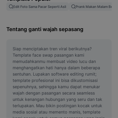
Hapus latar belakang gambar
Edit Foto Sama Pacar Seperti Asli
Prank Makan Malam Bers
Gabung gambar
Penyempurna Gambar
Tentang ganti wajah sepasang
Ubah Ukuran Gambar
Editor Foto Online
Siap menciptakan tren viral berikutnya? 
Template face swap pasangan kami 
Pembuat Meme
memudahkanmu membuat video lucu dan 
menghangatkan hati hanya dalam beberapa 
AI Text Remover
sentuhan. Lupakan software editing rumit; 
template profesional ini bisa dikustomisasi 
AI People Remover
sepenuhnya, sehingga kamu dapat menukar 
AI Inpainting
wajah dengan pasangan secara seamless 
untuk kenangan hubungan yang seru dan tak 
Face Cutout
terlupakan. Mau bikin postingan kocak untuk 
media sosial atau memento manis, template 