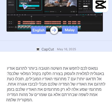
תבניות לעסקים
עזרה
שיווק
מרכז האמון
טקסט ושמע
ולוגים ולייף סטייל
תבניות לתעשייה
מרכז העזרה
כיתובים אוטומטיים
עיצוב מותאם אישית
תבניות סיכום
תבניות כיתוב
עוד
בחדשות
זיהוי דיבור
אודות תנאי השירות של CapCut
CapCut
May 16, 2025
המרת טקסט לדיבור
משאבים
Dreamina Seedance 2.0 Launch
מדריכים למשתמש
קולות מותאמים אישית
נמאס לכם לחפש את השיטה הטובה ביותר לתרגם אודיו 
באנגלית למלאית ולעסוק בצורה חלקה בקהל המלאי שלכם? 
מגמות בשוק
שיפור איכות קול
אל תדאגו יותר! עם 7 מתרגמי האודיו המובילים, תוכלו כעת 
לתרגם את האודיו של המדיה שלכם מבלי לבזבז אגורה אחת. 
בחירות מובילות
הפחתת רעשים
מתרגמי שמע אלה לא רק מתרגמים את האודיו שלכם בזמן 
אמת לשפה שבחרתם אלא גם שומרים על מהות המדיה 
לפתוח את CapCut
טרנדים וטיפים לתבניות
המקורית שלמה.
תמונה
עוד