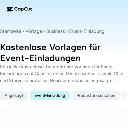
KI-Erstellung
Funktionen
Info
CapCut Desktop
Vorlagen für Social Media
Startseite
Vorlage
Business
Event-Einladung
KI-Design
KI-Tools
Community
CapCut Online
Feiertagsvorlagen
Kostenlose Vorlagen für
Video-Studio
Videoeditor und -generator
CapCut Pad
Event-Einladungen
Mehr
Initiativen
KI-Videogenerator
Bildeditor und -generator
CapCut für Mobilgeräte
Entdecke kostenlose, bearbeitbare Vorlagen für Event-
Partner*innen
Einladungen auf CapCut, um in Minutenschnelle virale Clips
KI-Bildgenerator
Stimmgenerator und -editor
Dreamina AI
Kalendervorlagen
und Storys zu erstellen. Bearbeite mühelos angesagte
Pionier-Programm
KI-Bildverbesserung
Vorlagen und teile deinen einzigartigen Stil mit der Welt.
Mehr
Pippit AI
Geburtstags-/Jubiläumsvorlagen
Programm für kreative Partner*innen
Angesagt
Event-Einladung
Produktpräsentation
Dreamina Seedance 2.5
CapCut Kreativ-Campus
Anwendungsfälle
Nano Banana Pro
Effektvorlagen
Soziale Netzwerke
Gemini Omni
Business-Vorlagen
Hilfe