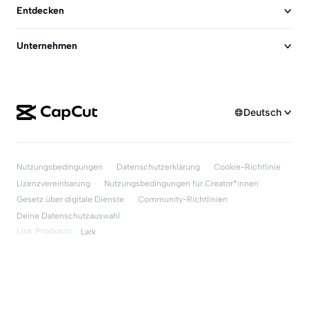
Entdecken
Unternehmen
Deutsch
Nutzungsbedingungen
Datenschutzerklärung
Cookie-Richtlinie
Lizenzvereinbarung
Nutzungsbedingungen für Creator*innen
Gesetz über digitale Dienste
Community-Richtlinien
Deine Datenschutzauswahl
Link Products:
Lark
Kostenlos herunterladen