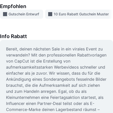
Video
Empfohlen
Videohintergrund entfernen
Gutschein Entwurf
10 Euro Rabatt Gutschein Muster
Qualität verbessern
Videoeditor
Info
Rabatt
Video zuschneiden
Bereit, deinen nächsten Sale in ein virales Event zu
verwandeln? Mit den professionellen Rabattvorlagen
Untertitel zu Videos hinzufügen
von CapCut ist die Erstellung von
Videokonverter
aufmerksamkeitsstarken Werbevideos schneller und
einfacher als je zuvor. Wir wissen, dass du für die
Ankündigung eines Sonderangebots fesselnde Bilder
brauchst, die die Aufmerksamkeit auf sich ziehen
und zum Handeln anregen. Egal, ob du als
Kleinunternehmen eine Feiertagsaktion startest, als
Influencer einen Partner-Deal teilst oder als E-
Commerce-Marke deinen Lagerbestand räumst –