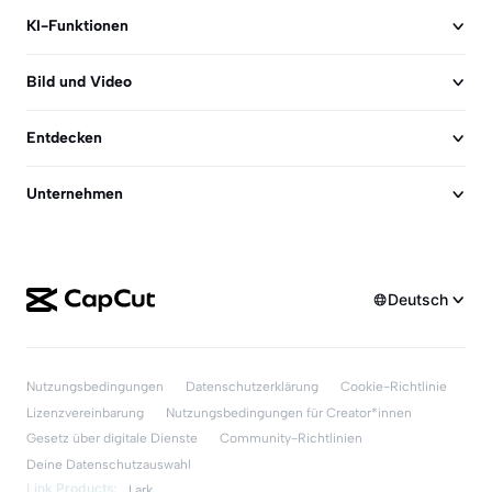
KI-Funktionen
Bild und Video
Entdecken
Unternehmen
Deutsch
Nutzungsbedingungen
Datenschutzerklärung
Cookie-Richtlinie
Lizenzvereinbarung
Nutzungsbedingungen für Creator*innen
Gesetz über digitale Dienste
Community-Richtlinien
Deine Datenschutzauswahl
Link Products:
Lark