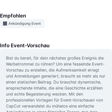
Video
Videohintergrund entfernen
Empfohlen
Qualität verbessern
Ankündigung Event
Videoeditor
Video zuschneiden
Info
Event-Vorschau
Untertitel zu Videos hinzufügen
Bist du bereit, für dein nächstes großes Ereignis die
Werbetrommel zu rühren? Um eine fesselnde Event-
Videokonverter
Vorschau zu erstellen, die Aufmerksamkeit erregt
und Anmeldungen generiert, braucht es mehr als nur
einen statischen Beitrag. Du brauchst dynamische,
ansprechende Inhalte, die eine Geschichte erzählen
und echte Begeisterung wecken. Mit den
professionellen Vorlagen für Event-Vorschauen von
CapCut verwandelst du mühelos eine einfache