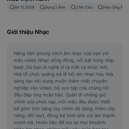
Xóa nền trong hình ảnh
Nh Tt 2026
Dựng 2 Ảnh
2 Nh Cho
Hiệu Ứng Âm 
Gộp hình ảnh
Công cụ nâng cấp hình ảnh
Giới thiệu Nhạc
Điều chỉnh kích thước hình ảnh
Trình chỉnh sửa ảnh trực tuyến
Nâng tầm phong cách âm nhạc của bạn với 
mẫu video Nhạc sống động, nổi bật từng nhịp 
Công cụ tạo meme
beat. Dù bạn là nghệ sĩ ra mắt ca khúc mới, 
nhà tổ chức quảng bá lễ hội âm nhạc hay nhà 
AI Text Remover
sáng tạo nội dung muốn thêm chất chuyên 
nghiệp vào video, bộ sưu tập của chúng tôi 
AI People Remover
đều đáp ứng hoàn hảo. Quên đi những giờ 
AI Inpainting
chỉnh sửa phức tạp, mỗi mẫu đều được thiết 
kế gồm tính năng tùy chỉnh dễ dàng: thêm clip 
Face Cutout
riêng, đổi text, đồng bộ hình ảnh với âm thanh 
mượt mà. Hoàn hảo để lưu lại mọi khoảnh 