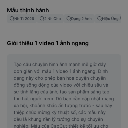
Xóa nền trong hình ảnh
Mẫu thịnh hành
Gộp hình ảnh
Nh Tt 2026
2 Nh Cho
Dựng 2 Ảnh
Hiệu Ứng Âm 
Công cụ nâng cấp hình ảnh
Điều chỉnh kích thước hình ảnh
Giới thiệu 1 video 1 ảnh ngang
Trình chỉnh sửa ảnh trực tuyến
Công cụ tạo meme
Tạo câu chuyện hình ảnh mạnh mẽ giờ đây 
đơn giản với mẫu 1 video 1 ảnh ngang. Định 
AI Text Remover
dạng này cho phép bạn hòa quyện chuyển 
động sống động của video với chiều sâu và 
AI People Remover
sự tĩnh lặng của ảnh, tạo sản phẩm sáng tạo 
thu hút người xem. Dù bạn cần cập nhật mạng 
AI Inpainting
xã hội, khoảnh khắc ấn tượng trước - sau hay 
Face Cutout
thiệp chúc mừng kỹ thuật số, các mẫu này 
đều là khung nền lý tưởng cho sự chuyên 
nghiệp. Mẫu của CapCut thiết kế tối ưu cho 