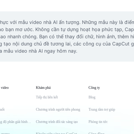
 thực với mẫu video nhà AI ấn tượng. Những mẫu này là điểm 
nào bạn mơ ước. Không cần tự dựng hoạt họa phức tạp, Cap
ao nhanh chóng. Bạn có thể thay đổi chữ, hình ảnh, thêm h
g tạo nội dung chủ đề tương lai, các công cụ của CapCut g
a mẫu video nhà AI ngay hôm nay.
 video
Khám phá
Công ty
Tiếp thị liên kết
Blog
uốt
Chương trình người tiên phong
Trung tâm trợ giúp
Công cụ tăng độ phân giải hình ảnh
Chương trình đối tác sáng tạo
Phòng tin tức