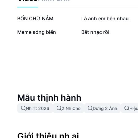
95 N
12,4 N
BỐN CHỮ NẮM
Là anh em bên nhau
6,6 N
3 N
Meme sóng biển
Bắt nhạc rồi
Mẫu thịnh hành
Nh Tt 2026
2 Nh Cho
Dựng 2 Ảnh
Hiệ
Giới thiệu nh ai