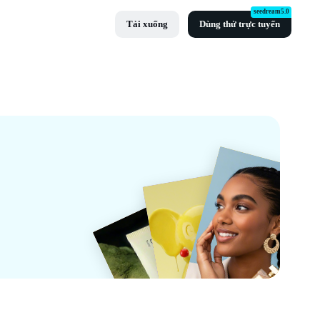
seedream5.0
Tải xuống
Dùng thử trực tuyến