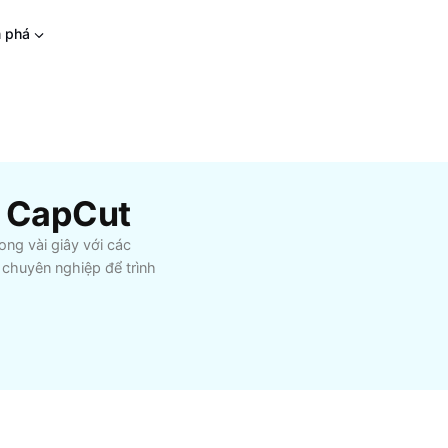
 phá
ừ CapCut
ng vài giây với các
 chuyên nghiệp để trình