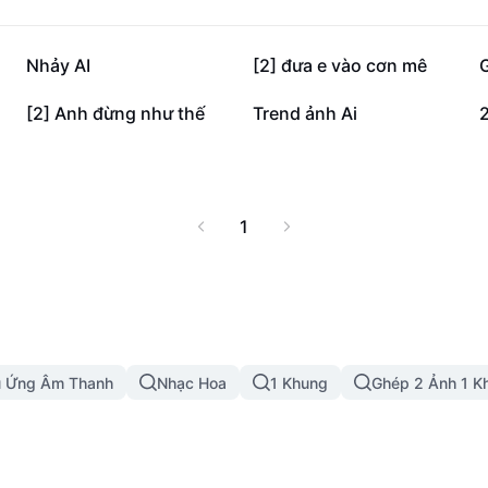
12,1 N
11,1 N
Nhảy AI
[2] đưa e vào cơn mê
G
2,8 N
2,8 N
[2] Anh đừng như thế
Trend ảnh Ai
1
u Ứng Âm Thanh
Nhạc Hoa
1 Khung
Ghép 2 Ảnh 1 K