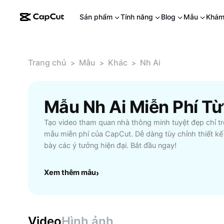
Sản phẩm
Tính năng
Blog
Mẫu
Khám
Trang chủ
Mẫu
Khác
Nh Ai
>
>
>
Mẫu Nh Ai Miễn Phí T
Tạo video tham quan nhà thông minh tuyệt đẹp chỉ tro
mẫu miễn phí của CapCut. Dễ dàng tùy chỉnh thiết kế
bày các ý tưởng hiện đại. Bắt đầu ngay!
Xem thêm mẫu
›
Video
Hình ảnh