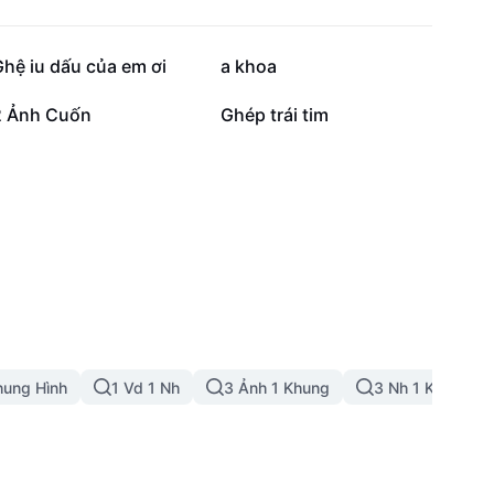
9,4 N
7,6 N
hệ iu dấu của em ơi
a khoa
129
62
2 Ảnh Cuốn
Ghép trái tim
hung Hình
1 Vd 1 Nh
3 Ảnh 1 Khung
3 Nh 1 Khung