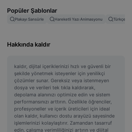
Resim arka planını kaldırma
Popüler Şablonlar
Resim birleştirme
Plakayı Sansürle
Hareketli Yazı Animasyonu
Türkçe Şab
Resim İyileştirme Aracı
Resmi Yeniden Boyutlandırma
Hakkında kaldır
Çevrimiçi Fotoğraf Düzenleyici
Mizah Görseli Oluşturucu
kaldır, dijital içeriklerinizi hızlı ve güvenli bir 
şekilde yönetmek isteyenler için yenilikçi 
AI Text Remover
çözümler sunar. Gereksiz veya istenmeyen 
dosya ve verileri tek tıkla kaldırarak, 
AI People Remover
depolama alanınızı optimize edin ve sistem 
performansınızı arttırın. Özellikle öğrenciler, 
AI Inpainting
profesyoneller ve içerik üreticileri için ideal 
Face Cutout
olan kaldır, kullanıcı dostu arayüzü sayesinde 
işlemlerinizi kolaylaştırır. Zamandan tasarruf 
edin, çalışma verimliliğinizi artırın ve dijital 