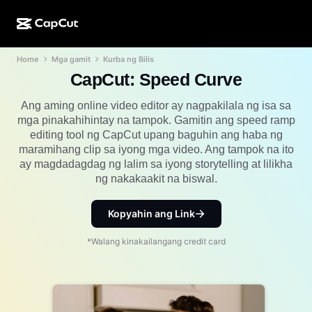
Home
Mga gamit
Kurba ng Bilis
AI na paggawa
Mga Feature
Tungkol sa Amin
CapCut Desktop
Mga template para sa social media
CapCut: Speed Curve
AI na Disenyo
Mga AI tool
Komunidad
CapCut Online
Mga pang-holiday na template
Ang aming
online video editor
ay nagpakilala ng isa sa
mga pinakahihintay na tampok. Gamitin ang speed ramp
Video Studio
Video editor at generator
CapCut Pad
editing tool ng CapCut upang baguhin ang haba ng
Higit pa
Mga Inisyatiba
maramihang clip sa iyong mga video. Ang tampok na ito
AI video generator
Image editor at generator
CapCut Mobile
ay magdadagdag ng lalim sa iyong storytelling at lilikha
Mga Affiliate
ng nakakaakit na biswal.
Generator ng AI na larawan
Voice generator at editor
Dreamina AI
Mga template ng kalendaryo
Pioneer Program
AI na pampaganda ng larawan
Kopyahin ang Link
Higit pa
Pippit AI
Mga template para sa anibersaryo
Creative Partner Program
Dreamina Seedance 2.5
*Walang kinakailangang credit card
CapCut Creative Campus
Mga sitwasyon ng paggamit
Nano Banana Pro
Mga template ng mga effect
Social media
Gemini Omni