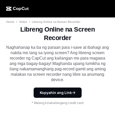
Home
Video
Libreng Online na Screen Recorder
AI na paggawa
Mga Feature
Tungkol sa Amin
CapCut Desktop
Mga template para sa social media
Libreng Online na Screen
AI na Disenyo
Mga AI tool
Komunidad
Recorder
CapCut Online
Mga pang-holiday na template
Video Studio
Video editor at generator
Naghahanap ka ba ng paraan para i-save at ibahagi ang
CapCut Pad
Higit pa
nakita mo lang sa iyong screen? Ang libreng screen
Mga Inisyatiba
AI video generator
Image editor at generator
recorder ng CapCut ang kailangan mo para magawa
CapCut Mobile
ang mga bagay-bagay! Maghanda upang lumikha ng
Mga Affiliate
Generator ng AI na larawan
Voice generator at editor
ilang nakamamanghang pag-record gamit ang aming
Dreamina AI
Mga template ng kalendaryo
malakas na screen recorder nang libre sa anumang
Pioneer Program
AI na pampaganda ng larawan
device.
Higit pa
Pippit AI
Mga template para sa anibersaryo
Creative Partner Program
Dreamina Seedance 2.5
Kopyahin ang Link
CapCut Creative Campus
Mga sitwasyon ng paggamit
Nano Banana Pro
* Walang kinakailangang credit card
Mga template ng mga effect
Social media
Gemini Omni