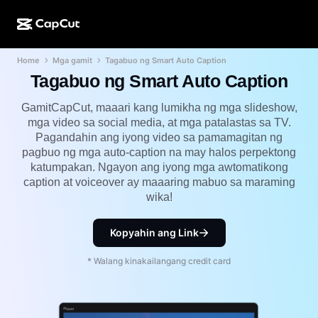
Home
Mga gamit
Tagabuo ng Smart Auto Caption
AI na paggawa
Mga Feature
Tungkol sa Amin
CapCut Desktop
Mga template para sa social media
Tagabuo ng Smart Auto Caption
AI na Disenyo
Mga AI tool
Komunidad
CapCut Online
Mga pang-holiday na template
GamitCapCut, maaari kang lumikha ng mga slideshow,
mga video sa social media, at mga patalastas sa TV.
Video Studio
Video editor at generator
CapCut Pad
Pagandahin ang iyong video sa pamamagitan ng
Higit pa
Mga Inisyatiba
pagbuo ng mga auto-caption na may halos perpektong
AI video generator
Image editor at generator
CapCut Mobile
katumpakan. Ngayon ang iyong mga awtomatikong
Mga Affiliate
caption at voiceover ay maaaring mabuo sa maraming
Generator ng AI na larawan
Voice generator at editor
Dreamina AI
wika!
Mga template ng kalendaryo
Pioneer Program
AI na pampaganda ng larawan
Higit pa
Pippit AI
Mga template para sa anibersaryo
Kopyahin ang Link
Creative Partner Program
Dreamina Seedance 2.5
* Walang kinakailangang credit card
CapCut Creative Campus
Mga sitwasyon ng paggamit
Nano Banana Pro
Mga template ng mga effect
Social media
Gemini Omni