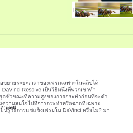
วิดีโอขยายระยะเวลาของเฟรมเฉพาะในคลิปได้
 DaVinci Resolve เป็นวิธีหนึ่งที่พวกเขาทำ 
หยุดชั่วขณะที่ความสูงของการกระทำก่อนที่จะดำ
ร้องความสนใจไปที่การกระทำหรือฉากที่เฉพาะ
คำพูดฟรี
รียนรู้วิธีการแช่แข็งเฟรมใน DaVinci หรือไม่? มา