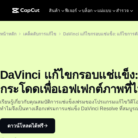
สินค้า
ฟีเจอร์
บล็อก
แม่แบบ
สำรวจ
หน้าหลัก
เคล็ดลับการแก้ไข
DaVinci แก้ไขกรอบแช่แข็ง: แก้ไขการตั
DaVinci แก้ไขกรอบแช่แข็ง:
กระโดดเพื่อเอฟเฟกต์ภาพที่
เรียนรู้เกี่ยวกับคุณสมบัติการแช่แข็งเฟรมของโปรแกรมแก้ไขวิดี
ทำไมจึงเป็นทางเลือกเฟรมการแช่แข็ง DaVinci Resolve ที่สมบูร
ดาวน์โหลดได้ฟรี