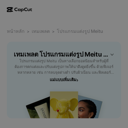
การสร้างผลงานด้วย AI
ฟีเจอร์
เกี่ยวกับ
CapCut บนเดสก์ท็อป
หน้าหลัก
แม่แบบโซเชียลมีเดีย
เทมเพลต
โปรแกรมแต่งรูป Meitu
>
>
การดีไซน์ด้วย AI
เครื่องมือ AI
ชุมชน
CapCut ออนไลน์
แม่แบบเทศกาลวันหยุด
สตูดิโอวิดีโอ
เครื่องมือสร้างและแก้ไขวิดีโอ
เทมเพลต โปรแกรมแต่งรูป Meitu ฟรี โดย CapCut
CapCut Pad
อื่นๆ
โครงการริเริ่ม
โปรแกรมแต่งรูป Meitu เป็นทางเลือกยอดนิยมสำหรับผู้ที่
ตัวสร้างวิดีโอ AI
เครื่องมือสร้างและแก้ไขรูปภาพ
CapCut บนมือถือ
ต้องการตกแต่งและปรับแต่งรูปภาพให้น่าดึงดูดยิ่งขึ้น ด้วยฟีเจอร์
พันธมิตร
หลากหลาย เช่น การลบจุดด่างดำ ปรับผิวเนียน และฟิลเตอร์
เครื่องมือสร้างรูปภาพ AI
เครื่องมือสร้างและแก้ไขเสียงพูด
Dreamina AI
สวยๆ ช่วยให้คุณสามารถสร้างสรรค์ภาพถ่ายที่ดูเป็นมืออาชีพได้
แม่แบบเพิ่มเติม
›
แม่แบบปฏิทิน
โปรแกรมไพโอเนียร์
อย่างง่ายดาย ไม่ว่าคุณจะเป็นสายโซเชียลบ่อยหรือชอบถ่ายรูป
เครื่องมือปรับปรุงรูปภาพ AI
อื่นๆ
Pippit AI
ท่องเที่ยว Meitu จะช่วยยกระดับคุณภาพของภาพให้ตอบโจทย์
แม่แบบวันครบรอบ
ทุกไลฟ์สไตล์ ใช้งานง่ายผ่านสมาร์ทโฟน รวดเร็ว และรองรับ
โปรแกรมพันธมิตรเพื่อการสร้างสรรค์
Dreamina Seedance 2.5
ไฟล์รูปหลายชนิด เหมาะสำหรับทั้งมือใหม่และมืออาชีพที่
ต้องการรูปงามทันใจ ดีไซน์ทันสมัยและมอบประสบการณ์ใช้งาน
โปรแกรม CapCut Creative Campus
กรณีการใช้งาน
Nano Banana Pro
ที่เป็นมิตร รองรับภาษาไทยและการแชร์ไปยังโซเชียลมีเดียต่างๆ
แม่แบบเอฟเฟกต์
ได้สะดวก รองรับการปรับแต่งใบหน้า อัพเกรดความสวยง่ายๆ
โซเชียลมีเดีย
Gemini Omni
ด้วยฟีเจอร์ AI อัจฉริยะ เลือก Meitu เป็นผู้ช่วยปรับแต่งรูปเบอร์
ความช่วยเหลือ