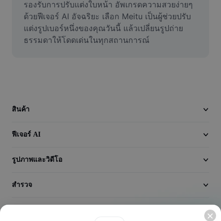
รองรับการปรับแต่งใบหน้า อัพเกรดความสวยง่ายๆ 
วิดีโอ
ด้วยฟีเจอร์ AI อัจฉริยะ เลือก Meitu เป็นผู้ช่วยปรับ
ลบพื้นหลังวิดีโอ
แต่งรูปเบอร์หนึ่งของคุณวันนี้ แล้วเปลี่ยนรูปถ่าย
ธรรมดาให้โดดเด่นในทุกสถานการณ์
ปรับปรุงคุณภาพ
เครื่องมือตัดต่อวิดีโอ
ตัดแต่งวิดีโอ
สินค้า
เพิ่มคำบรรยายในวิดีโอ
เครื่องมือแปลงวิดีโอ
ฟีเจอร์ AI
รูปภาพและวิดีโอ
สำรวจ
บริษัท