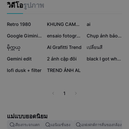
แม่แบบธุรกิจ
หนึ่งของคุณวันนี้ แล้วเปลี่ยนรูปถ่ายธรรมดาให้โดดเด่นในทุก
วิดีโอ
รูปภาพ
การตลาด
สถานการณ์
ศูนย์ความเชื่อถือ
ข้อความและเสียง
ไลฟ์สไตล์และวล็อก
279.1K
139K
120.3K
แม่แบบอุตสาหกรรม
Retro 1980
ศูนย์ช่วยเหลือ
KHUNG CAMERA + MÀU
ai
คำบรรยายอัตโนมัติ
ดีไซน์แบบปรับแต่งเอง
112.9K
97K
72K
Google Gimini Trend
ensaio fotográfico
Chụp ảnh bảo tàng
แม่แบบรีแคป
แม่แบบคำบรรยาย
อื่นๆ
ห้องข่าว
68.3K
64.8K
36K
မိုက္တယ္
AI Grafitti Trend
เปลี่ยนสี
การจดจำคำพูด
เกี่ยวกับเงื่อนไขการใช้บริการของ CapCut
35.6K
24.5K
15K
Gemini edit
2 ảnh cập đôi
black I got white
ข้อความเป็นคำพูด
แหล่งข้อมูล
Dreamina Seedance 2.0 Launch
13.1K
11.2K
lofi dusk + filter
TREND ẢNH AL
คู่มือแนะนำวิธีการ
เสียงพูดแบบปรับแต่งเอง
เทรนด์ในตลาด
ปรับปรุงเสียงพูด
1
ตัวเลือกยอดนิยม
ลดเสียงรบกวน
เทรนด์และเคล็ดลับสำหรับแม่แบบ
แม่แบบยอดนิยม
รูปภาพ
เสียงกระจกแตก
แอนิเมชั่นธง
เอฟเฟกต์การสั่นของกล้อง
อื่นๆ