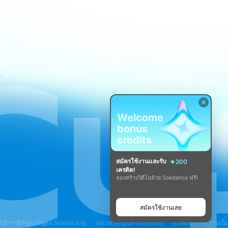
ขการใช้บริการของ CapCut
Welcome
bonus
credits
สมัครใช้งานและรับ
200
เครดิต!
ลองสร้างวิดีโอด้วย Seedance ฟรี!
สมัครใช้งานเลย
ิการดิจิทัล (Digital Services Act)
แนวทางปฏิบัติของชุมชน
ตัวเลือกด้านความเป็