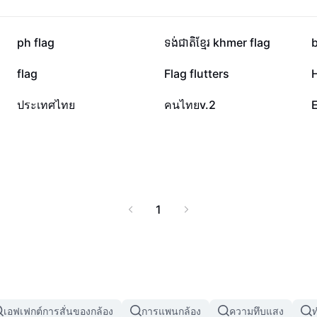
82K
62.3K
ph flag
ទង់ជាតិខ្មែរ khmer flag
10.7K
9K
flag
Flag flutters
H
3.5K
3.3K
ประเทศไทย
คนไทยv.2
1
เอฟเฟกต์การสั่นของกล้อง
การแพนกล้อง
ความทึบแสง
ท