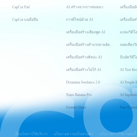
CapCut Pad
AI สร้างฉากการสนทนา
เครื่องมือ
CapCut บนมือถือ
การดีไซน์ด้วย AI
เครื่องมือส
เครื่องมือสร้างเสียงพูด AI
แปลงวิดีโ
เครื่องมือสร้างคำบรรยายอัตโนมัติ
ถอดเสียงวิ
เครื่องมือสร้างศิลปะ AI
บีบอัดวิดีโ
เครื่องมือสร้างโลโก้ AI
AI Text Re
Dreamina Seedance 2.0
AI People 
Nano Banana Pro
AI Inpainti
Gemini Omni
Face Cutou
เงื่อนไขการใช้บริการ
นโยบายความเป็นส่วนตัว
นโยบายการใช้งานคุกกี้