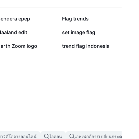
52.3K
44.8K
bendera epep
Flag trends
8.3K
6.4K
aaland edit
set image flag
3.3K
3.3K
Earth Zoom logo
trend flag indonesia
ำวิดีโอจางออนไลน์
ไอคอน
เอฟเฟกต์การเปลี่ยนกระดาษ