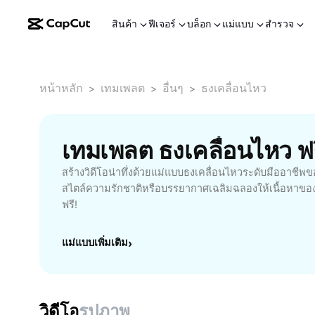
สินค้า
ฟีเจอร์
บล็อก
แม่แบบ
สำรวจ
หน้าหลัก
เทมเพลต
อื่นๆ
ธงเคลื่อนไหว
>
>
>
เทมเพลต ธงเคลื่อนไหว 
สร้างวิดีโอน่าทึ่งด้วยแม่แบบธงเคลื่อนไหวระดับมืออาชีพขอ
สไตล์ความรักชาติหรือบรรยากาศเฉลิมฉลองให้เนื้อหาของค
ฟรี!
แม่แบบเพิ่มเติม
›
วิดีโอ
รูปภาพ