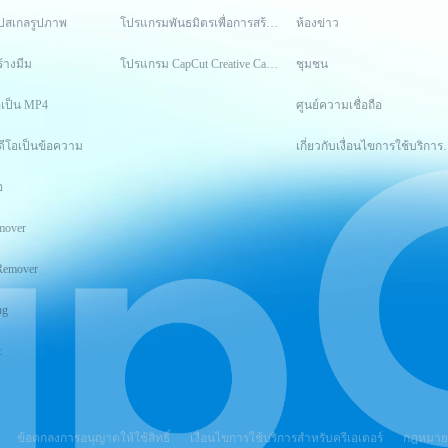
อัปสเกลรูปภาพ
โปรแกรมพันธมิตรเพื่อการสร้างสรรค์
ห้องข่าว
ร้างมีม
โปรแกรม CapCut Creative Campus
ชุมชน
อเป็น MP4
ศูนย์ความเชื่อถือ
ดีโอเป็นข้อความ
เกี่ยวกับเงื่อนไ
อ
mover
Remover
ng
t
ข้อตกลงการอนุญาตให้ใช้สิทธิ์
เงื่อนไขการใช้บริการสำหรับครีเอเตอร์
กฎหมายบร