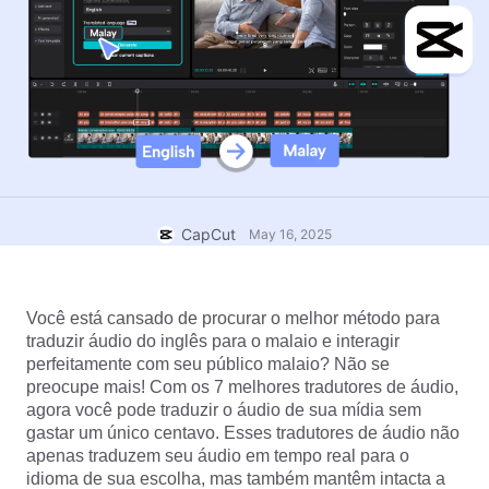
Modelos para negócios
Ajuda
Marketing
Centro de confiança
Texto e Áudio
Estilo de vida e vlogs
Modelos para setores
Central de ajuda
Legendas automáticas
Design personalizado
Modelos de retrospectiva
Modelos de legenda
Mais
Central de notícias
Reconhecimento de fala
Sobre os Termos de Serviço do CapCut
CapCut
May 16, 2025
Texto em fala
Recursos
Dreamina Seedance 2.0 Launch
Guias práticos
Vozes personalizadas
Você está cansado de procurar o melhor método para 
Tendências do mercado
Aprimorar voz
traduzir áudio do inglês para o malaio e interagir 
perfeitamente com seu público malaio? Não se 
Principais escolhas
Redução de ruído
preocupe mais! Com os 7 melhores tradutores de áudio, 
agora você pode traduzir o áudio de sua mídia sem 
Abrir o CapCut
Tendências e dicas de modelos
gastar um único centavo. Esses tradutores de áudio não 
apenas traduzem seu áudio em tempo real para o 
Imagem
Mais
idioma de sua escolha, mas também mantêm intacta a 