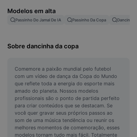
Remover plano de fundo de imagem
Modelos em alta
Mesclar imagens
Passinho Do Jamal De IA
Passinho Da Copa
Dancinha D
Melhorar Imagem
Redimensionar Imagem
Sobre dancinha da copa
Editar Imagem Online
Criador de Memes
Comemore a paixão mundial pelo futebol 
com um vídeo de dança da Copa do Mundo 
AI Text Remover
que reflete toda a energia do esporte mais 
amado do planeta. Nossos modelos 
AI People Remover
profissionais são o ponto de partida perfeito 
para criar conteúdos que se destacam. Se 
AI Inpainting
você quer gravar seus próprios passos ao 
Face Cutout
som de uma música tendência ou reunir os 
melhores momentos de comemoração, esses 
modelos tornam tudo mais fácil. Totalmente 