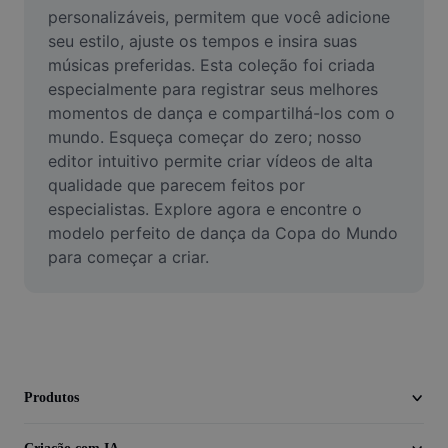
Vídeo
personalizáveis, permitem que você adicione 
seu estilo, ajuste os tempos e insira suas 
Remover plano de fundo de vídeo
músicas preferidas. Esta coleção foi criada 
especialmente para registrar seus melhores 
Aprimorar qualidade
momentos de dança e compartilhá-los com o 
mundo. Esqueça começar do zero; nosso 
Editor de Video
editor intuitivo permite criar vídeos de alta 
Cortar Vídeo
qualidade que parecem feitos por 
especialistas. Explore agora e encontre o 
Adicionar Legendas ao Vídeo
modelo perfeito de dança da Copa do Mundo 
para começar a criar.
Converter Video
Produtos