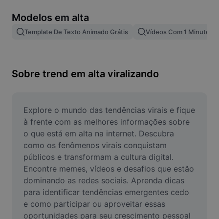
Remover plano de fundo de imagem
Modelos em alta
Mesclar imagens
Template De Texto Animado Grátis
Vídeos Com 1 Minuto
Melhorar Imagem
Redimensionar Imagem
Sobre trend em alta viralizando
Editar Imagem Online
Criador de Memes
Explore o mundo das tendências virais e fique 
à frente com as melhores informações sobre 
AI Text Remover
o que está em alta na internet. Descubra 
como os fenômenos virais conquistam 
AI People Remover
públicos e transformam a cultura digital. 
Encontre memes, vídeos e desafios que estão 
AI Inpainting
dominando as redes sociais. Aprenda dicas 
Face Cutout
para identificar tendências emergentes cedo 
e como participar ou aproveitar essas 
oportunidades para seu crescimento pessoal 