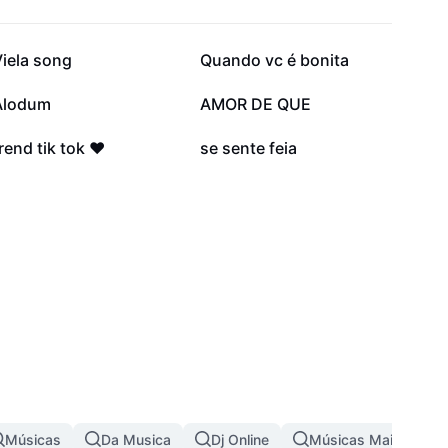
18,8 mil
9,2 mil
iela song
Quando vc é bonita
1,9 mil
1,4 mil
Alodum
AMOR DE QUE
425
346
rend tik tok ❤️
se sente feia
Músicas
Da Musica
Dj Online
Músicas Mais Tocada