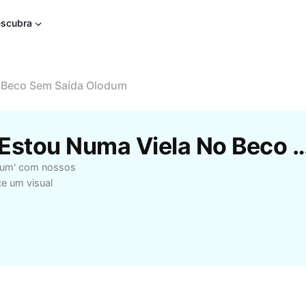
scubra
 Beco Sem Saída Olodum
Modelos Gratuitos De Estou Numa Viela No Beco Sem Saíd
odum' com nossos
e um visual