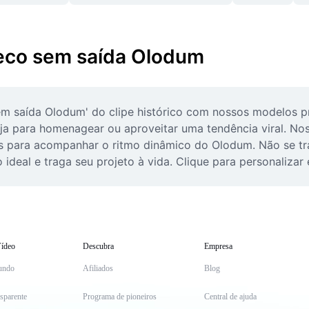
beco sem saída Olodum
saída Olodum' do clipe histórico com nossos modelos profi
eja para homenagear ou aproveitar uma tendência viral. Nos
tos para acompanhar o ritmo dinâmico do Olodum. Não se tra
ideal e traga seu projeto à vida. Clique para personaliza
ídeo
Descubra
Empresa
undo
Afiliados
Blog
sparente
Programa de pioneiros
Central de ajuda