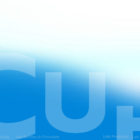
mos de Serviço do CapCut
Link Products:
nidade
Suas Escolhas de Privacidade
Lark