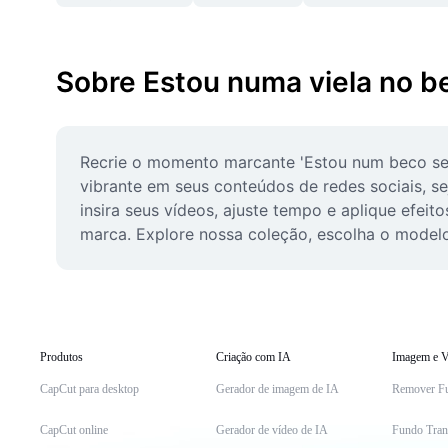
Sobre Estou numa viela no 
Recrie o momento marcante 'Estou num beco sem 
vibrante em seus conteúdos de redes sociais, s
insira seus vídeos, ajuste tempo e aplique efei
marca. Explore nossa coleção, escolha o modelo 
Produtos
Criação com IA
Imagem e V
CapCut para desktop
Gerador de imagem de IA
Remover F
CapCut online
Gerador de vídeo de IA
Fundo Tran