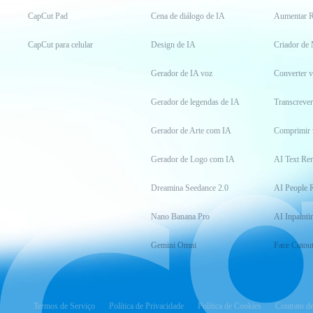
CapCut Pad
Cena de diálogo de IA
Aumentar R
CapCut para celular
Design de IA
Criador de
Gerador de IA voz
Converter 
Gerador de legendas de IA
Transcrever
Gerador de Arte com IA
Comprimir 
Gerador de Logo com IA
AI Text Re
Dreamina Seedance 2.0
AI People 
Nano Banana Pro
AI Inpainti
Gemini Omni
Face Cutou
Termos de Serviço
Política de Privacidade
Política de Cookies
Contrato d