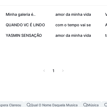
35 mil
24,3 mil
Minha galeria é..
amor da minha vida
V
2,6 mil
2,4 mil
QUANDO VC É LINDO
com o tempo vai se
590
436
YASMIN SENSAÇÃO
amor da minha vida
t
1
pera Clareou
Qual O Nome Daquela Musica
Música