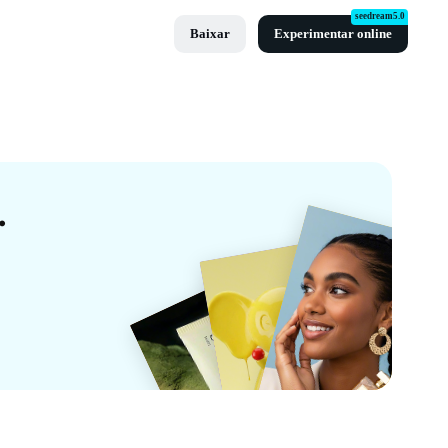
seedream5.0
Baixar
Experimentar online
a Olodum Da CapCut