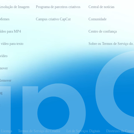
esolução de Imagem
Programa de parceiros criativos
Central de notícias
 Memes
Campus criativo CapCut
Comunidade
vídeo para MP4
Centro de confiança
 vídeo para texto
Sobre os Ter
vídeo
mover
Remover
ng
t
e Licença
Termos de Serviço do Criador
Lei de Serviços Digitais
Diretrizes da Comu