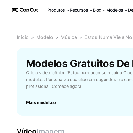
Produtos
Recursos
Blog
Modelos
De
Início
Modelo
Música
Estou Numa Viela No
>
>
>
Crie o vídeo icônico 'Estou num beco sem saída Ol
modelos. Personalize seu clipe em segundos e alcanc
profissional. Comece agora!
Mais modelos
›
Vídeo
Imagem