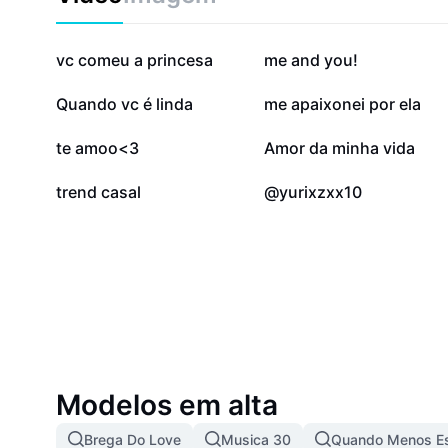
191,9 mil
37,9 mil
vc comeu a princesa
me and you!
3,7 mil
3,4 mil
Quando vc é linda
me apaixonei por ela
1,2 mil
848
te amoo<3
Amor da minha vida
106
0
trend casal
@yurixzxx10
Modelos em alta
Brega Do Love
Musica 30
Quando Menos Es