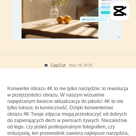
Szablony biznesowe
Pomoc
Marketing
Centrum zaufania
Tekst i dźwięk
Styl życia i vlogi
Szablony branżowe
Centrum pomocy
Automatyczne podpisy
Projekt niestandardowy
Szablony podsumowań
Szablony podpisów
Więcej
Nowiny
Rozpoznawanie mowy
O Warunkach świadczenia usług CapCut
CapCut
May 16, 2025
Zamiana tekstu na mowę
Zasoby
Dreamina Seedance 2.0 Launch
Poradniki
Głosy niestandardowe
Konwerter obrazu 4K to nie tylko narzędzie; to rewolucja 
Trendy w branży
Ulepsz głos
w przejrzystości obrazu. W naszym wizualnie 
napędzanym świecie aktualizacja do jakości 4K to nie 
Wyróżnione
Redukcja szumów
tylko luksus; to konieczność. Dzięki konwerterowi 
obrazu 4K Twoje zdjęcia mogą przeskoczyć od dobrych 
Otwórz CapCut
Wskazówki i trendy szablonów
do zapierających dech w piersiach żywych. Niezależnie 
od tego, czy jesteś profesjonalnym fotografem, czy 
Obraz
Więcej
entuzjastą, ten przewodnik zawiera najlepsze narzędzia, 