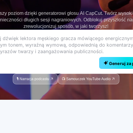
szy poziom dzięki generatorowi głosu AI CapCut. Twórz wysokiej
onieczności długich sesji nagraniowych. Odblokuj przyszłość narr
zrewolucjonizuj sposób, w jaki tworzysz!
Generuj za
🎙️ Narracja podcastu
📺 Samouczek YouTube Audio