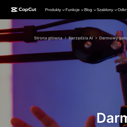
Produkty
Funkcje
Blog
Szablony
Odkr
Strona główna
Narzędzia AI
Darmowy gener
Darm