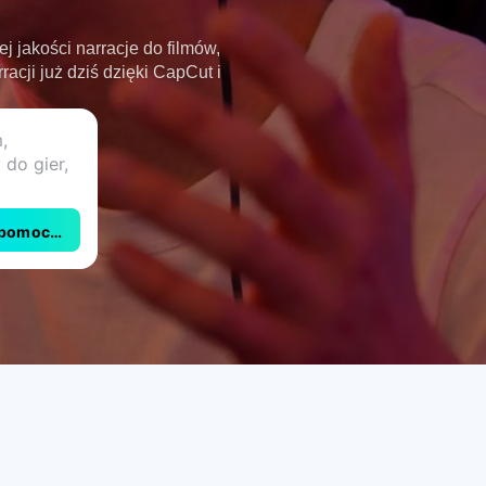
 jakości narracje do filmów,
acji już dziś dzięki CapCut i
 pomocą CapCut