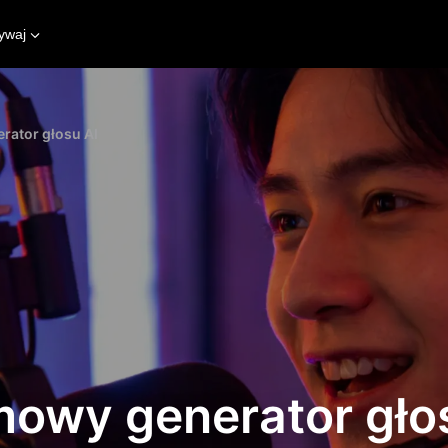
ywaj
ator głosu AI
owy generator gło