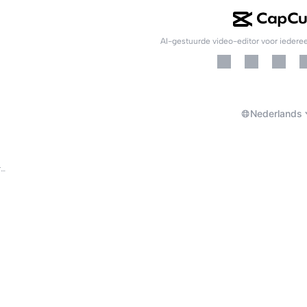
AI-gestuurde video-editor voor iedere
Nederlands
Over CapCuts Gebruiksvoorwaarden