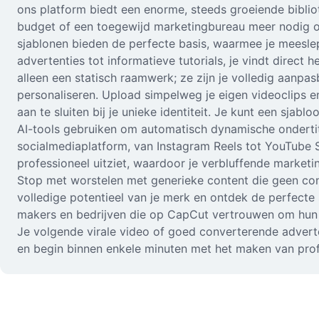
ons platform biedt een enorme, steeds groeiende bibli
budget of een toegewijd marketingbureau meer nodig om
sjablonen bieden de perfecte basis, waarmee je meeslep
advertenties tot informatieve tutorials, je vindt direct
alleen een statisch raamwerk; ze zijn je volledig aanpa
personaliseren. Upload simpelweg je eigen videoclips e
aan te sluiten bij je unieke identiteit. Je kunt een sj
AI-tools gebruiken om automatisch dynamische ondertite
socialmediaplatform, van Instagram Reels tot YouTube S
professioneel uitziet, waardoor je verbluffende marke
Stop met worstelen met generieke content die geen conn
volledige potentieel van je merk en ontdek de perfecte s
makers en bedrijven die op CapCut vertrouwen om hun wo
Je volgende virale video of goed converterende adverten
en begin binnen enkele minuten met het maken van prof