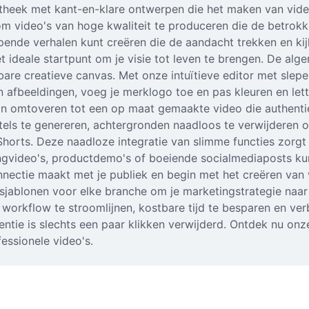
otheek met kant-en-klare ontwerpen die het maken van vid
 video's van hoge kwaliteit te produceren die de betrokk
ende verhalen kunt creëren die de aandacht trekken en kij
 het ideale startpunt om je visie tot leven te brengen. De 
sbare creatieve canvas. Met onze intuïtieve editor met slep
n afbeeldingen, voeg je merklogo toe en pas kleuren en let
abloon omtoveren tot een op maat gemaakte video die authent
ls te genereren, achtergronden naadloos te verwijderen of
horts. Deze naadloze integratie van slimme functies zorgt 
tingvideo's, productdemo's of boeiende socialmediaposts k
ectie maakt met je publiek en begin met het creëren van v
jablonen voor elke branche om je marketingstrategie naar ee
rkflow te stroomlijnen, kostbare tijd te besparen en verb
tie is slechts een paar klikken verwijderd. Ontdek nu onze 
essionele video's.