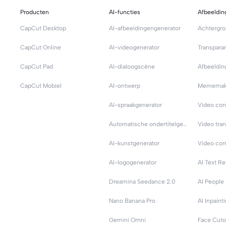
Producten
AI-functies
Afbeeldin
CapCut Desktop
AI-afbeeldingengenerator
Achtergro
CapCut Online
AI-videogenerator
Transpara
CapCut Pad
AI-dialoogscène
Afbeeldin
CapCut Mobiel
AI-ontwerp
Mememak
AI-spraakgenerator
Video con
Automatische ondertitelgenerator
AI-kunstgenerator
Video co
AI-logogenerator
AI Text R
Dreamina Seedance 2.0
AI People
Nano Banana Pro
AI Inpaint
Gemini Omni
Face Cuto