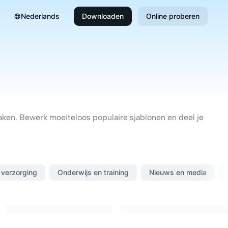
Nederlands
Downloaden
Online proberen
aken. Bewerk moeiteloos populaire sjablonen en deel je
 verzorging
Onderwijs en training
Nieuws en media