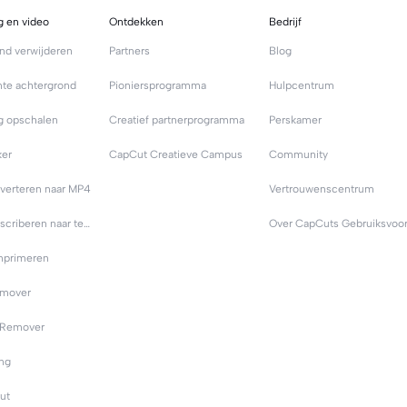
g en video
Ontdekken
Bedrijf
nd verwijderen
Partners
Blog
nte achtergrond
Pioniersprogramma
Hulpcentrum
g opschalen
Creatief partnerprogramma
Perskamer
er
CapCut Creatieve Campus
Community
verteren naar MP4
Vertrouwenscentrum
Video transcriberen naar tekst
mprimeren
emover
 Remover
ing
ut