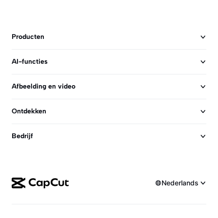
Video
Videoachtergrond verwijderen
Producten
Kwaliteit verbeteren
AI-functies
Video-editor
Video inkorten
Afbeelding en video
Ondertitels toevoegen aan video
Ontdekken
Videoconverter
Bedrijf
Nederlands