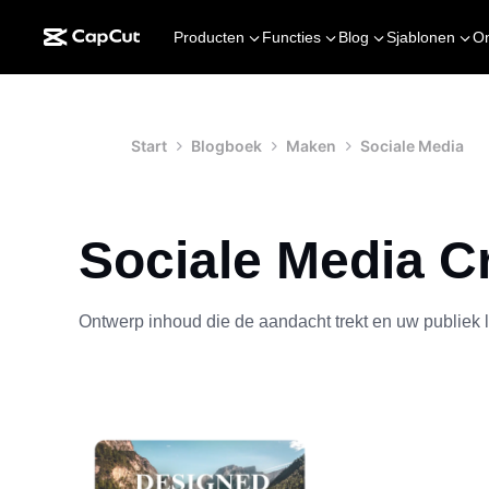
Producten
Functies
Blog
Sjablonen
O
Start
Blogboek
Maken
Sociale Media
Sociale Media C
Ontwerp inhoud die de aandacht trekt en uw publiek l