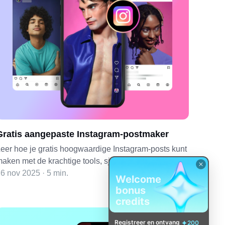
Gratis aangepaste Instagram-postmaker
eer hoe je gratis hoogwaardige Instagram-posts kunt
aken met de krachtige tools, sjablonen en AI-
uncties van CapCut. Ontwerp, bewerk en deel
6 nov 2025 · 5 min.
Welcome
envoudig opvallende content met je publiek.
bonus
credits
Registreer en ontvang
200