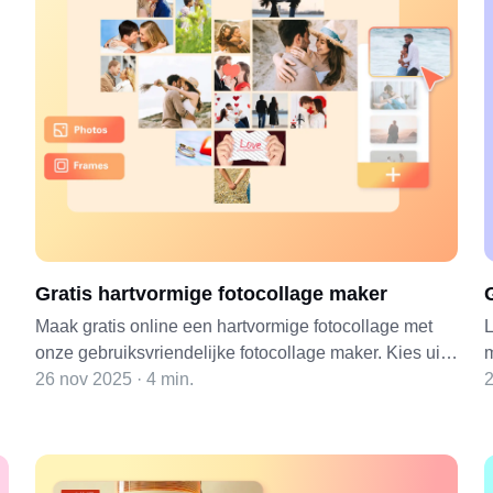
Gratis hartvormige fotocollage maker
Maak gratis online een hartvormige fotocollage met
L
onze gebruiksvriendelijke fotocollage maker. Kies uit
m
meer dan 300 gratis sjablonen en pas je foto's aan in
26 nov 2025 · 4 min.
f
2
elke gewenste vorm om je bijzondere momenten vast
e
te leggen.