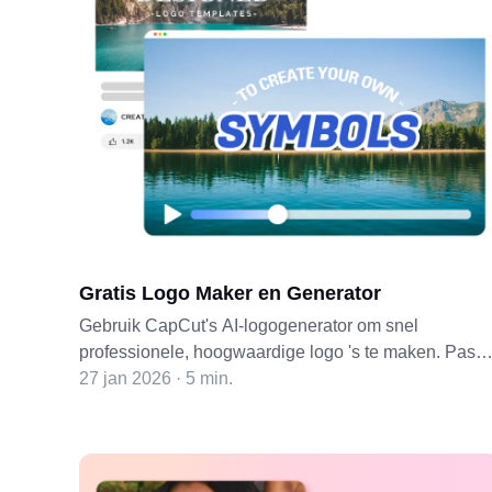
Gratis Logo Maker en Generator
Gebruik CapCut's AI-logogenerator om snel
professionele, hoogwaardige logo 's te maken. Pas
stijlen en lettertypen eenvoudig aan, geen
27 jan 2026 · 5 min.
ontwerpvaardigheden nodig. Probeer het vandaag
nog gratis!