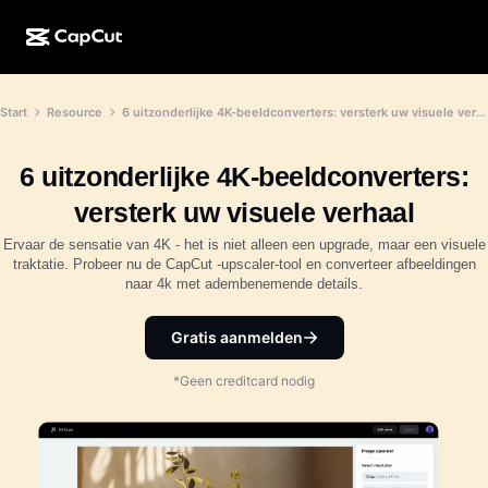
AI-creatie
Functies
Over
Start
Resource
6 uitzonderlijke 4K-beeldconverters: versterk uw visuele verhaal
CapCut Desktop
Sjablonen voor sociale media
AI-ontwerp
AI-tools
Community
CapCut Online
Feestdagensjablonen
6 uitzonderlijke 4K-beeldconverters:
Videostudio
Video-editor en -generator
CapCut Pad
versterk uw visuele verhaal
Meer
Initiatieven
AI-videogenerator
Afbeeldingseditor en -generator
Ervaar de sensatie van 4K - het is niet alleen een upgrade, maar een visuele
CapCut Mobiel
traktatie. Probeer nu de CapCut -upscaler-tool en converteer afbeeldingen
Partners
naar 4k met adembenemende details.
AI-afbeeldingengenerator
Spraakgenerator en -editor
Dreamina AI
Kalendersjablonen
Pioniersprogramma
AI-afbeeldingsverbeteraar
Gratis aanmelden
Meer
Pippit-AI
Jubileumsjablonen
Creatief partnerprogramma
Dreamina Seedance 2.5
*Geen creditcard nodig
CapCut Creatieve Campus
Toepassingen
Nano Banana Pro
Effectsjablonen
Sociale media
Gemini Omni