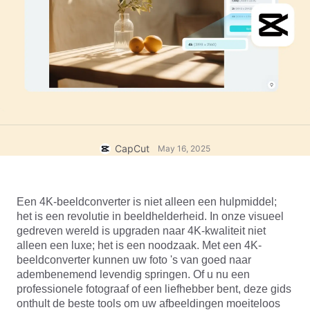
Zakelijke sjablonen
Help
Marketing
Vertrouwenscentrum
Tekst en audio
Lifestyle en vlogs
Branchesjablonen
Hulpcentrum
Automatische ondertitels
Aangepast ontwerp
Samenvattingssjablonen
Ondertitelsjablonen
Meer
Perskamer
Spraakherkenning
Over CapCuts Gebruiksvoorwaarden
CapCut
May 16, 2025
Tekst-naar-spraak
Bronnen
Dreamina Seedance 2.0 Launch
Instructiegidsen
Aangepaste stemmen
Een 4K-beeldconverter is niet alleen een hulpmiddel; 
Markttrends
Spraak verbeteren
het is een revolutie in beeldhelderheid. In onze visueel 
gedreven wereld is upgraden naar 4K-kwaliteit niet 
Topkeuzes
Ruis verminderen
alleen een luxe; het is een noodzaak. Met een 4K-
beeldconverter kunnen uw foto 's van goed naar 
CapCut openen
Sjabloontrends en -tips
adembenemend levendig springen. Of u nu een 
professionele fotograaf of een liefhebber bent, deze gids 
Afbeelding
Meer
onthult de beste tools om uw afbeeldingen moeiteloos 