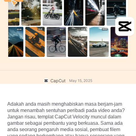
Templat perniagaan
Bantuan
Pemasaran
Pusat Amanah
Teks & Audio
Gaya Hidup & Vlog
Templat industri
Pusat Bantuan
Kapsyen automatik
Reka bentuk tersuai
Templat recap
Templat kapsyen
Lagi
Bilik Berita
Pengecaman pertuturan
Perihal Terma Perkhidmatan CapCut
Teks kepada pertuturan
Sumber
Dreamina Seedance 2.0 Launch
Panduan cara
Suara tersuai
CapCut
May 15, 2025
Trend Pasaran
Pertingkat suara
Adakah anda masih menghabiskan masa berjam-jam 
Pilihan Popular
Kurangkan hingar
untuk menambah sentuhan peribadi pada video anda? 
Buka CapCut
Jangan risau, templat CapCut Velocity muncul dalam 
Trend & petua templat
gambar sebagai pembantu yang berkuasa. Sama ada 
Imej
anda seorang pengaruh media sosial, pembuat filem 
Lagi
yang sedang berkembang atau hanya seseorang yang 