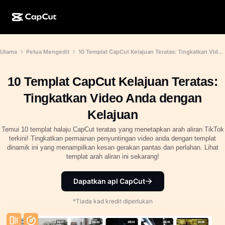
Ciptaan AI
Ciri
Perihal
Utama
Petua Mengedit
10 Templat CapCut Kelajuan Teratas: Tingkatkan Video Anda dengan Kelajuan
Desktop CapCut
Templat media sosial
Reka Bentuk AI
Alatan AI
Komuniti
Dalam Talian CapCut
Templat musim cuti
10 Templat CapCut Kelajuan Teratas:
Studio Video
Editor & penjana video
CapCut Pad
Tingkatkan Video Anda dengan
Lagi
Inisiatif
Penjana video AI
Editor & penjana imej
Kelajuan
Mudah Alih CapCut
Sekutu
Temui 10 templat halaju CapCut teratas yang menetapkan arah aliran TikTok
Penjana imej AI
Penjana & editor suara
AI Dreamina
terkini! Tingkatkan permainan penyuntingan video anda dengan templat
Templat kalendar
Program Perintis
dinamik ini yang menampilkan kesan gerakan pantas dan perlahan. Lihat
Peningkat imej AI
Lagi
templat arah aliran ini sekarang!
AI Pippit
Templat ulang tahun
Program Rakan Kongsi Kreatif
Dreamina Seedance 2.5
Dapatkan apl CapCut
Kampus Kreatif CapCut
Kes penggunaan
Nano Banana Pro
*Tiada kad kredit diperlukan
Templat kesan
Media sosial
Gemini Omni