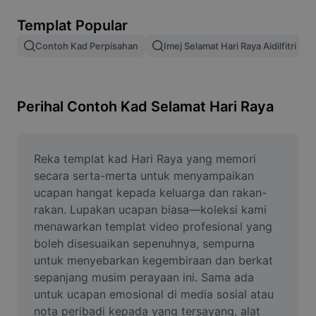
Alih keluar latar imej
Templat Popular
Gabungan imej
Contoh Kad Perpisahan
Imej Selamat Hari Raya Aidilfitri
Peningkat Imej
Ubah Saiz Imej
Perihal Contoh Kad Selamat Hari Raya
Editor Gambar Dalam Talian
Penjana Meme
Reka templat kad Hari Raya yang memori 
secara serta-merta untuk menyampaikan 
AI Text Remover
ucapan hangat kepada keluarga dan rakan-
rakan. Lupakan ucapan biasa—koleksi kami 
AI People Remover
menawarkan templat video profesional yang 
boleh disesuaikan sepenuhnya, sempurna 
AI Inpainting
untuk menyebarkan kegembiraan dan berkat 
Face Cutout
sepanjang musim perayaan ini. Sama ada 
untuk ucapan emosional di media sosial atau 
nota peribadi kepada yang tersayang, alat 