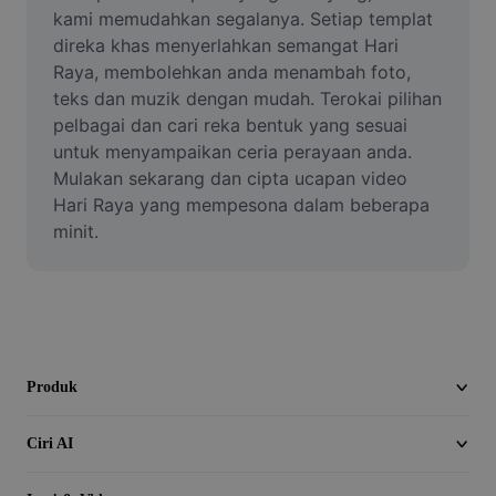
Video
kami memudahkan segalanya. Setiap templat 
direka khas menyerlahkan semangat Hari 
Alih keluar latar video
Raya, membolehkan anda menambah foto, 
teks dan muzik dengan mudah. Terokai pilihan 
Pertingkat kualiti
pelbagai dan cari reka bentuk yang sesuai 
untuk menyampaikan ceria perayaan anda. 
Editor Video
Mulakan sekarang dan cipta ucapan video 
Pangkas Video
Hari Raya yang mempesona dalam beberapa 
minit.
Tambahkan Sari Kata pada Video
Penukar Video
Produk
Ciri AI