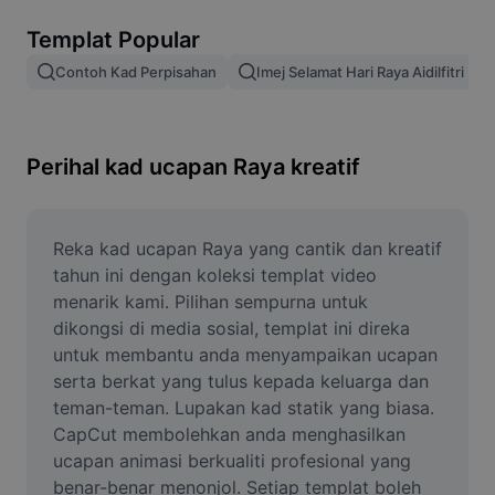
Alih keluar latar imej
Templat Popular
Gabungan imej
Contoh Kad Perpisahan
Imej Selamat Hari Raya Aidilfitri
Peningkat Imej
Ubah Saiz Imej
Perihal kad ucapan Raya kreatif
Editor Gambar Dalam Talian
Penjana Meme
Reka kad ucapan Raya yang cantik dan kreatif 
tahun ini dengan koleksi templat video 
AI Text Remover
menarik kami. Pilihan sempurna untuk 
dikongsi di media sosial, templat ini direka 
AI People Remover
untuk membantu anda menyampaikan ucapan 
serta berkat yang tulus kepada keluarga dan 
AI Inpainting
teman-teman. Lupakan kad statik yang biasa. 
Face Cutout
CapCut membolehkan anda menghasilkan 
ucapan animasi berkualiti profesional yang 
benar-benar menonjol. Setiap templat boleh 