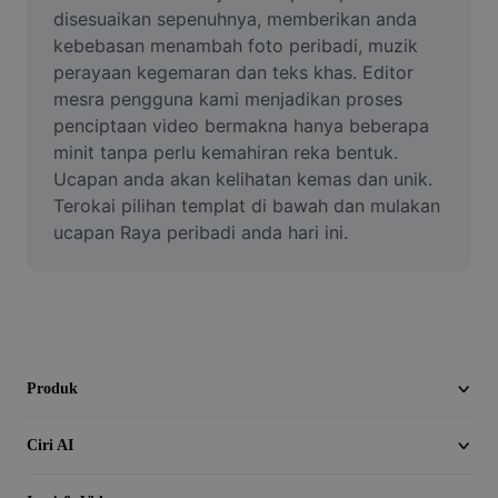
Video
disesuaikan sepenuhnya, memberikan anda 
kebebasan menambah foto peribadi, muzik 
Alih keluar latar video
perayaan kegemaran dan teks khas. Editor 
mesra pengguna kami menjadikan proses 
Pertingkat kualiti
penciptaan video bermakna hanya beberapa 
minit tanpa perlu kemahiran reka bentuk. 
Editor Video
Ucapan anda akan kelihatan kemas dan unik. 
Pangkas Video
Terokai pilihan templat di bawah dan mulakan 
ucapan Raya peribadi anda hari ini.
Tambahkan Sari Kata pada Video
Penukar Video
Produk
Ciri AI