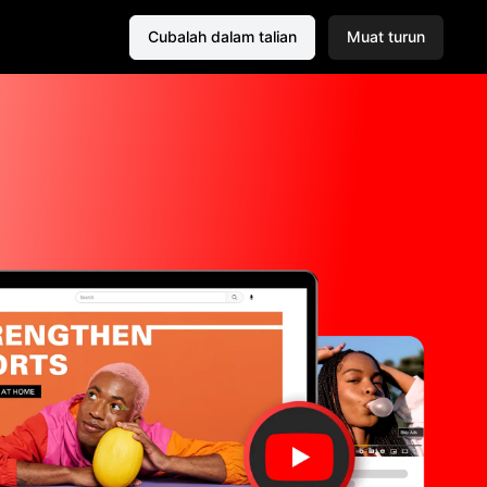
Cubalah dalam talian
Muat turun