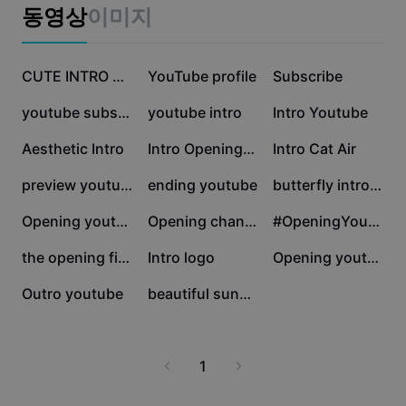
비즈니스 템플릿
동영상
이미지
마케팅
보안 센터
텍스트 및 오디오
라이프스타일 및 브이로그
13.7만
11.3만
11만
산업 템플릿
고객 지원 센터
CUTE INTRO VLOG
YouTube profile
Subscribe
자동 캡션
사용자 지정 디자인
6.9만
3.7만
3.2만
youtube subscribe
youtube intro
Intro Youtube
요약 템플릿
캡션 템플릿
더 보기
공지
3.1만
3.1만
9.8천
Aesthetic Intro
Intro OpeningVideo
Intro Cat Air
음성 인식
CapCut 서비스 약관 정보
8.9천
8.5천
8.1천
preview youtube
ending youtube
butterfly intro ²⁷
텍스트에서 음성으로
리소스
Dreamina Seedance 2.0 Launch
5.5천
5.3천
5.1천
Opening youtube
Opening channel
#OpeningYoutube Kece
튜토리얼 가이드
사용자 지정 음성
1.6천
1.1천
357
the opening film
Intro logo
Opening youtube
시장 동향
음성 보정
258
10
Outro youtube
beautiful sunset
주요 추천
노이즈 제거
템플릿 트렌드 및 팁
1
이미지
더 보기