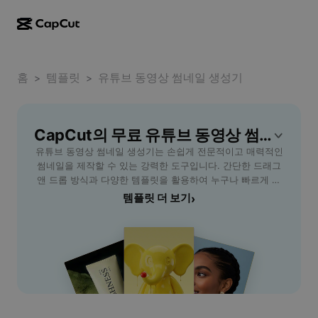
AI로 만들기
기능
정보
CapCut 데스크톱
홈
소셜 미디어 템플릿
템플릿
유튜브 동영상 썸네일 생성기
>
>
AI 디자인
AI 도구
커뮤니티
CapCut 온라인
홀리데이 템플릿
동영상 스튜디오
동영상 에디터 및 생성기
CapCut의 무료 유튜브 동영상 썸네일 생성기 템플릿
CapCut Pad
더 보기
이니셔티브
유튜브 동영상 썸네일 생성기는 손쉽게 전문적이고 매력적인
AI 동영상 생성기
이미지 에디터 및 생성기
CapCut 모바일
썸네일을 제작할 수 있는 강력한 도구입니다. 간단한 드래그
제휴 사용자
앤 드롭 방식과 다양한 템플릿을 활용하여 누구나 빠르게 원
AI 이미지 생성기
음성 생성기 및 에디터
Dreamina AI
하는 스타일의 썸네일을 완성할 수 있습니다. 이 생성기는 이
템플릿 더 보기
›
캘린더 템플릿
개척자 프로그램
미지를 자동 최적화하고, 다양한 폰트 및 색상 옵션을 제공하
AI 이미지 보정기
더 보기
Pippit AI
여 동영상의 주제를 정확히 전달할 수 있도록 돕습니다. 유튜
기념일 템플릿
브 채널 운영자, 콘텐츠 크리에이터, 마케팅 담당자 등 썸네일
크리에이티브 파트너 프로그램
Dreamina Seedance 2.5
제작이 필요한 모든 사용자에게 적합하며, 클릭률을 높이고
조회수를 향상시키는 데 큰 도움을 줍니다. 초보자도 쉽게 사
CapCut 크리에이티브 캠퍼스
사용 사례
Nano Banana Pro
용할 수 있으니, 효과적인 유튜브 동영상 썸네일을 원하는 분
효과 템플릿
들에게 꼭 필요한 최적의 솔루션입니다. 지금 CapCut - AI
소셜 미디어
Gemini Omni
Tools로 썸네일 디자인을 업그레이드해보세요.
도움말