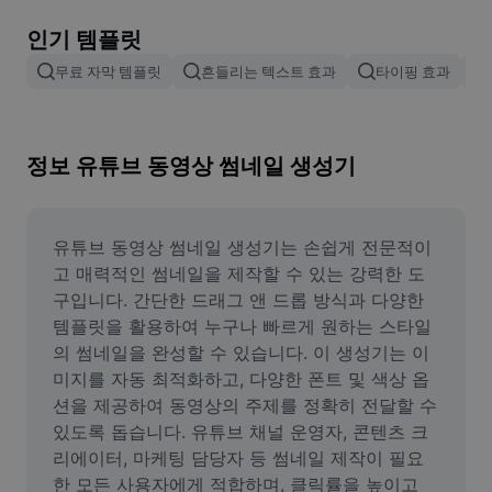
이미지 배경 삭제
인기 템플릿
이미지 병합
무료 자막 템플릿
흔들리는 텍스트 효과
타이핑 효과
이미지 보정기
이미지 비율 조정
정보 유튜브 동영상 썸네일 생성기
온라인 사진 에디터
밈 생성기
유튜브 동영상 썸네일 생성기는 손쉽게 전문적이
고 매력적인 썸네일을 제작할 수 있는 강력한 도
AI Text Remover
구입니다. 간단한 드래그 앤 드롭 방식과 다양한 
템플릿을 활용하여 누구나 빠르게 원하는 스타일
AI People Remover
의 썸네일을 완성할 수 있습니다. 이 생성기는 이
미지를 자동 최적화하고, 다양한 폰트 및 색상 옵
AI Inpainting
션을 제공하여 동영상의 주제를 정확히 전달할 수 
Face Cutout
있도록 돕습니다. 유튜브 채널 운영자, 콘텐츠 크
리에이터, 마케팅 담당자 등 썸네일 제작이 필요
한 모든 사용자에게 적합하며, 클릭률을 높이고 