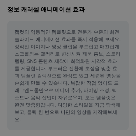
이미지 배경 삭제
정보 캐러셀 애니메이션 효과
이미지 병합
이미지 보정기
캡컷의 역동적인 템플릿으로 전문가 수준의 회전 
슬라이드 애니메이션 효과를 즉시 적용해 보세요. 
이미지 비율 조정
정적인 이미지나 영상 클립을 부드럽고 매끄럽게 
스크롤되는 갤러리로 변신시켜 제품 홍보, 스토리
온라인 사진 에디터
텔링, SNS 콘텐츠 제작에 최적화된 시각적 효과
밈 생성기
를 제공합니다. 부드러운 전환에 초점을 맞춘 효
과 템플릿 컬렉션으로 완성도 있고 세련된 영상을 
AI Text Remover
손쉽게 만들 수 있습니다. 복잡한 작업 없이도 드
래그앤드롭만으로 미디어 추가, 타이밍 조정, 텍
AI People Remover
스트나 음악 삽입이 자유로우며, 모든 템플릿은 
완전 맞춤형입니다. 다양한 스타일을 지금 탐색해
AI Inpainting
보고, 클릭 한 번으로 나만의 영상을 제작해보세
Face Cutout
요!