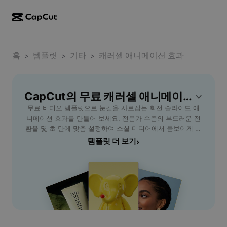
AI로 만들기
기능
정보
CapCut 데스크톱
홈
소셜 미디어 템플릿
템플릿
기타
캐러셀 애니메이션 효과
>
>
>
AI 디자인
AI 도구
커뮤니티
CapCut 온라인
홀리데이 템플릿
동영상 스튜디오
동영상 에디터 및 생성기
CapCut의 무료 캐러셀 애니메이션 효과 템플릿
CapCut Pad
더 보기
이니셔티브
무료 비디오 템플릿으로 눈길을 사로잡는 회전 슬라이드 애
AI 동영상 생성기
이미지 에디터 및 생성기
CapCut 모바일
니메이션 효과를 만들어 보세요. 전문가 수준의 부드러운 전
제휴 사용자
환을 몇 초 만에 맞춤 설정하여 소셜 미디어에서 돋보이게 만
AI 이미지 생성기
음성 생성기 및 에디터
Dreamina AI
드세요.
템플릿 더 보기
›
캘린더 템플릿
개척자 프로그램
AI 이미지 보정기
더 보기
Pippit AI
기념일 템플릿
크리에이티브 파트너 프로그램
Dreamina Seedance 2.5
CapCut 크리에이티브 캠퍼스
사용 사례
Nano Banana Pro
효과 템플릿
소셜 미디어
Gemini Omni
도움말