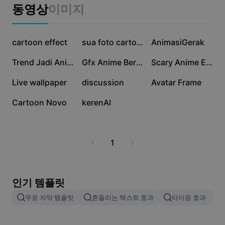
비즈니스 템플릿
동영상
이미지
마케팅
보안 센터
텍스트 및 오디오
라이프스타일 및 브이로그
18.6만
16.6만
13.5만
산업 템플릿
cartoon effect
고객 지원 센터
sua foto cartoon
AnimasiGerak
자동 캡션
사용자 지정 디자인
5.5만
3.2만
1.7만
Trend Jadi Anime
Gfx Anime Bergerak 9
Scary Anime Eyes
요약 템플릿
캡션 템플릿
더 보기
공지
7.3천
3.1천
2.6천
Live wallpaper
discussion
Avatar Frame
음성 인식
CapCut 서비스 약관 정보
780
20
Cartoon Novo
kerenAI
텍스트에서 음성으로
리소스
Dreamina Seedance 2.0 Launch
튜토리얼 가이드
사용자 지정 음성
1
시장 동향
음성 보정
주요 추천
노이즈 제거
인기 템플릿
템플릿 트렌드 및 팁
무료 자막 템플릿
흔들리는 텍스트 효과
타이핑 효과
이미지
더 보기