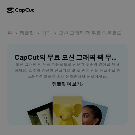
AI로 만들기
기능
정보
CapCut 데스크톱
홈
소셜 미디어 템플릿
템플릿
기타
모션 그래픽 팩 무료 다운로드
>
>
>
AI 디자인
AI 도구
커뮤니티
CapCut 온라인
홀리데이 템플릿
동영상 스튜디오
동영상 에디터 및 생성기
CapCut의 무료 모션 그래픽 팩 무료 다운로드 템플릿
CapCut Pad
더 보기
이니셔티브
모션 그래픽 팩 무료 다운로드로 전문가 수준의 영상을 제작
AI 동영상 생성기
이미지 에디터 및 생성기
CapCut 모바일
하세요. 캡컷의 간편한 편집기로 몇 초 만에 전문 템플릿을 커
제휴 사용자
스터마이즈하고 즉시 온라인에서 돋보이세요.
AI 이미지 생성기
음성 생성기 및 에디터
Dreamina AI
템플릿 더 보기
›
캘린더 템플릿
개척자 프로그램
AI 이미지 보정기
더 보기
Pippit AI
기념일 템플릿
크리에이티브 파트너 프로그램
Dreamina Seedance 2.5
CapCut 크리에이티브 캠퍼스
사용 사례
Nano Banana Pro
효과 템플릿
소셜 미디어
Gemini Omni
도움말