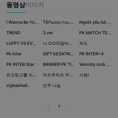
비즈니스 템플릿
동영상
이미지
마케팅
보안 센터
텍스트 및 오디오
라이프스타일 및 브이로그
10.7만
6만
3.7만
산업 템플릿
고객 지원 센터
I Wanna Be Your Fav
ใช้กันเยอะๆนะคับ
Người yêu bỏ lỡ [2]
자동 캡션
사용자 지정 디자인
2.9만
1.3만
1만
TREND
3 ver
PK MATCH TERBARU
요약 템플릿
캡션 템플릿
더 보기
공지
8.4천
6천
4.9천
LUFFY VS EVERYBODY
너 ○○○얼마나 좋아해?
픽도
음성 인식
CapCut 서비스 약관 정보
4.7천
3.9천
2.4천
Pk inter
GIFT KESATRIA TIKTOK
PK INTER>4
텍스트에서 음성으로
리소스
Dreamina Seedance 2.0 Launch
1.9천
1.5천
1.2천
PK INTER Star
BANNER PK TIKTOK
Velocity rock your
튜토리얼 가이드
사용자 지정 음성
1.1천
382
258
듀오링고를 지우면 생기는 일
하츠투하츠 주은 직캠 나눔 𖤐
사용!
시장 동향
음성 보정
213
109
สบู่teashell🫶🏻🫧
민주 나눔
주요 추천
노이즈 제거
템플릿 트렌드 및 팁
1
이미지
더 보기