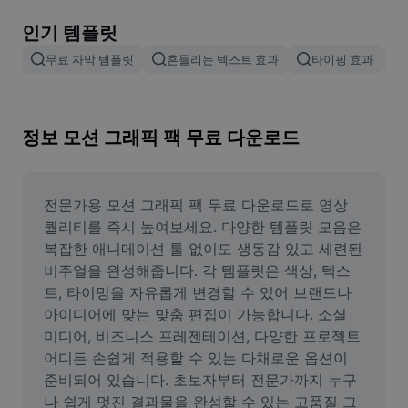
이미지 배경 삭제
인기 템플릿
이미지 병합
무료 자막 템플릿
흔들리는 텍스트 효과
타이핑 효과
이미지 보정기
이미지 비율 조정
정보 모션 그래픽 팩 무료 다운로드
온라인 사진 에디터
밈 생성기
전문가용 모션 그래픽 팩 무료 다운로드로 영상 
퀄리티를 즉시 높여보세요. 다양한 템플릿 모음은 
AI Text Remover
복잡한 애니메이션 툴 없이도 생동감 있고 세련된 
비주얼을 완성해줍니다. 각 템플릿은 색상, 텍스
AI People Remover
트, 타이밍을 자유롭게 변경할 수 있어 브랜드나 
아이디어에 맞는 맞춤 편집이 가능합니다. 소셜 
AI Inpainting
미디어, 비즈니스 프레젠테이션, 다양한 프로젝트 
Face Cutout
어디든 손쉽게 적용할 수 있는 다채로운 옵션이 
준비되어 있습니다. 초보자부터 전문가까지 누구
나 쉽게 멋진 결과물을 완성할 수 있는 고품질 그