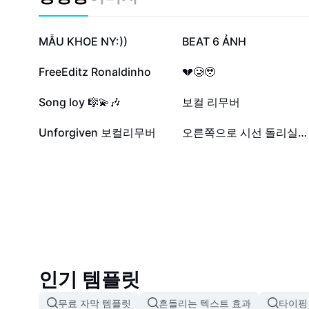
23.8만
19.4만
MẪU KHOE NY:))
BEAT 6 ẢNH
2.7만
1.1만
FreeEditz Ronaldinho
💔🥲🥹
844
731
Song loy 🎼💫🎶
보컬 리무버
72
12
Unforgiven 보컬리무버
오른쪽으로 시선 돌리실게요
인기 템플릿
무료 자막 템플릿
흔들리는 텍스트 효과
타이핑