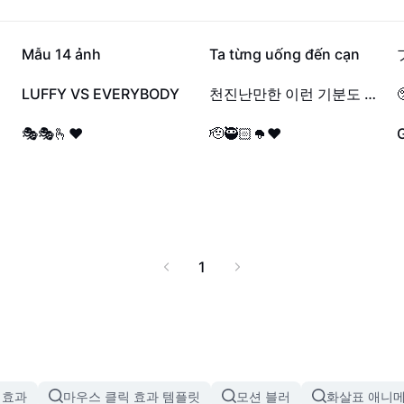
7.7만
5.4만
Mẫu 14 ảnh
Ta từng uống đến cạn
8.2천
8천
LUFFY VS EVERYBODY
천진난만한 이런 기분도 🫣🫶

653
454
🎭🎭🫰❤️
🫡🥷🏻🪖❤️
1
 효과
마우스 클릭 효과 템플릿
모션 블러
화살표 애니