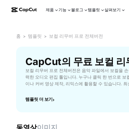
제품
기능
블로그
템플릿
살펴보기
홈
템플릿
보컬 리무버 프로 전체버전
>
>
CapCut의 무료 보컬 
보컬 리무버 프로 전체버전은 음악 파일에서 보컬을 손
력한 오디오 편집 툴입니다. 누구나 클릭 한 번으로 보
이나 커버 영상 제작, 리믹스에 활용할 수 있습니다. 최
질 손실 없이 정확한 분리 결과를 제공합니다. 초보 
다양한 유저를 위한 직관적인 인터페이스와 고급 기능을
템플릿 더 보기
›
문적인 오디오 작업이 가능합니다. CapCut 플랫폼과
빠른 작업 속도를 경험하세요. 지금 보컬 리무버 프로
악을 자유롭게 편집해보세요.
동영상
이미지