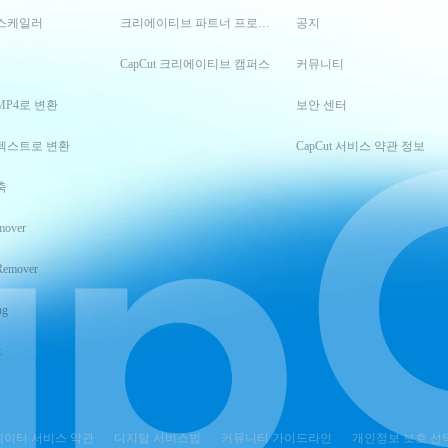
스케일러
크리에이티브 파트너 프로그램
공지
CapCut 크리에이티브 캠퍼스
커뮤니티
MP4로 변환
보안 센터
텍스트로 변환
CapCut 서비스 약관 정보
축
mover
Remover
ng
t
이터 서비스 약관
디지털 서비스법
커뮤니티 가이드라인
개인정보 보호 선