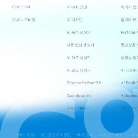
CapCut Pad
AI 대화 장면
이미지 업
CapCut 모바일
AI 디자인
밈 메이커
AI 음성 생성기
동영상을 
자동 캡션 생성기
동영상을 
AI 아트 생성기
동영상 압
AI 로고 생성기
AI Text Re
Dreamina Seedance 2.0
AI People 
Nano Banana Pro
AI Inpainti
Gemini Omni
Face Cutou
서비스 약관
개인정보 처리방침
쿠키 정책
라이선스 계약
크리에