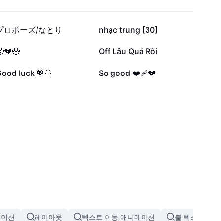
4만
3.1만
プロポーズ/なとり
nhạc trung [30]
3.1천
1.8천
💔😭
Off Lâu Quá Rồi
237
163
Good luck 💖🤍
So good ❤️‍🩹💔
메이션
레이아웃
텍스트 이동 애니메이션
불 텍스트 애