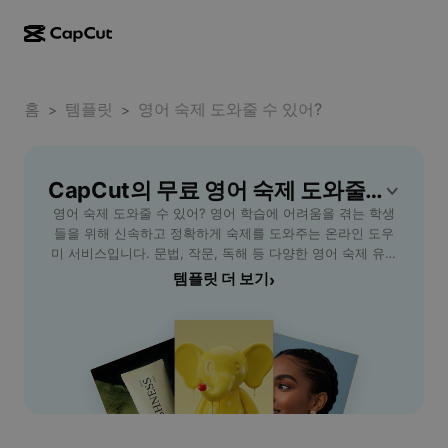
AI로 만들기
기능
정보
CapCut 데스크톱
홈
소셜 미디어 템플릿
템플릿
영어 숙제 도와줄 수 있어?
>
>
AI 디자인
AI 도구
커뮤니티
CapCut 온라인
홀리데이 템플릿
동영상 스튜디오
동영상 에디터 및 생성기
CapCut의 무료 영어 숙제 도와줄 수 있어? 템플릿
CapCut Pad
더 보기
이니셔티브
영어 숙제 도와줄 수 있어? 영어 학습에 어려움을 겪는 학생
AI 동영상 생성기
이미지 에디터 및 생성기
CapCut 모바일
들을 위해 신속하고 정확하게 숙제를 도와주는 온라인 도우
제휴 사용자
미 서비스입니다. 문법, 작문, 독해 등 다양한 영어 숙제 유형
AI 이미지 생성기
음성 생성기 및 에디터
Dreamina AI
을 전문가가 꼼꼼하게 지원하며, 실시간 피드백을 통해 영어
템플릿 더 보기
›
캘린더 템플릿
개척자 프로그램
실력 향상까지 기대할 수 있습니다. 중고생, 대학생, 직장인
AI 이미지 보정기
더 보기
Pippit AI
등 영어가 필요한 모든 분들을 위한 맞춤형 도움을 제공합니
기념일 템플릿
다. 부담 없이 질문하고, 단계별 설명과 예시 답안으로 숙제를
크리에이티브 파트너 프로그램
Dreamina Seedance 2.5
쉽게 해결하세요. 나만의 공부 스타일에 맞춘 1:1 개별 상담도
가능하니, 영어 숙제 걱정은 이제 그만! 신뢰할 수 있는 영어
CapCut 크리에이티브 캠퍼스
사용 사례
Nano Banana Pro
숙제 해결 서비스로 학습 효율을 높여보세요.
효과 템플릿
소셜 미디어
Gemini Omni
도움말