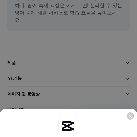
동영상
하니, 영어 숙제 걱정은 이제 그만! 신뢰할 수 있는 
영어 숙제 해결 서비스로 학습 효율을 높여보세
동영상 배경 삭제
요.
품질 보정
동영상 에디터
동영상 길이 다듬기
제품
동영상에 자막 추가
AI 기능
동영상 변환기
이미지 및 동영상
살펴보기
회사