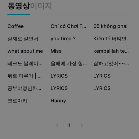
비즈니스 템플릿
동영상
이미지
마케팅
보안 센터
텍스트 및 오디오
라이프스타일 및 브이로그
12.6만
2.3만
1.7만
산업 템플릿
Coffee
고객 지원 센터
Chỉ có Chơi FF mới
05 không phai
자동 캡션
사용자 지정 디자인
1.3만
1.2만
2.5천
실제로 살면서 들었던말
you tired ?
Kiên trì 버티면 돼
요약 템플릿
캡션 템플릿
더 보기
공지
2.5천
2.1천
476
what about me
Miss
kembalilah temanku
음성 인식
CapCut 서비스 약관 정보
201
193
180
테크노 블레이드🥹
올해에 가장 힘들었던 일 TOP10
잘하고있어~~노래로쓰는이야기
텍스트에서 음성으로
리소스
Dreamina Seedance 2.0 Launch
94
83
77
뒤로 미루기 | 재업
LYRICS
LYRICS
튜토리얼 가이드
사용자 지정 음성
58
45
32
공부야정신차려라
LYRICS
LYRICS
시장 동향
음성 보정
12
6
크로마키
Hanny
주요 추천
노이즈 제거
템플릿 트렌드 및 팁
1
이미지
더 보기