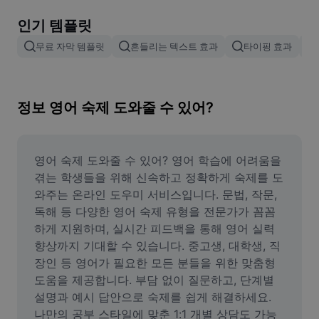
이미지 배경 삭제
인기 템플릿
이미지 병합
무료 자막 템플릿
흔들리는 텍스트 효과
타이핑 효과
이미지 보정기
이미지 비율 조정
정보 영어 숙제 도와줄 수 있어?
온라인 사진 에디터
밈 생성기
영어 숙제 도와줄 수 있어? 영어 학습에 어려움을 
겪는 학생들을 위해 신속하고 정확하게 숙제를 도
AI Text Remover
와주는 온라인 도우미 서비스입니다. 문법, 작문, 
독해 등 다양한 영어 숙제 유형을 전문가가 꼼꼼
AI People Remover
하게 지원하며, 실시간 피드백을 통해 영어 실력 
향상까지 기대할 수 있습니다. 중고생, 대학생, 직
AI Inpainting
장인 등 영어가 필요한 모든 분들을 위한 맞춤형 
Face Cutout
도움을 제공합니다. 부담 없이 질문하고, 단계별 
설명과 예시 답안으로 숙제를 쉽게 해결하세요. 
나만의 공부 스타일에 맞춘 1:1 개별 상담도 가능