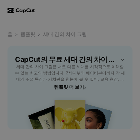
AI로 만들기
기능
정보
CapCut 데스크톱
홈
소셜 미디어 템플릿
템플릿
세대 간의 차이 그림
>
>
AI 디자인
AI 도구
커뮤니티
CapCut 온라인
홀리데이 템플릿
동영상 스튜디오
동영상 에디터 및 생성기
CapCut의 무료 세대 간의 차이 그림 템플릿
CapCut Pad
더 보기
이니셔티브
세대 간의 차이 그림은 서로 다른 세대를 시각적으로 이해할
AI 동영상 생성기
이미지 에디터 및 생성기
CapCut 모바일
수 있는 최고의 방법입니다. Z세대부터 베이비부머까지 각 세
제휴 사용자
대의 주요 특징과 가치관을 한눈에 볼 수 있어, 교육 현장, 회
AI 이미지 생성기
음성 생성기 및 에디터
Dreamina AI
사 팀빌딩, 가족 소통 등 다양한 상황에서 활용이 가능합니다.
템플릿 더 보기
›
캘린더 템플릿
개척자 프로그램
CapCut - AI Tools를 이용하면 세대 간의 차이를 쉽고 빠르
AI 이미지 보정기
더 보기
Pippit AI
게 그림으로 제작하고 공유할 수 있습니다. 직장 내 소통 문
기념일 템플릿
제, 세대 갈등 해결, 교육용 자료 제작 등 다양한 목적에 맞는
크리에이티브 파트너 프로그램
Dreamina Seedance 2.5
맞춤형 세대 간의 차이 그림을 만들어 보세요. 직관적인 디자
인 도구와 다양한 템플릿을 통해 초보자도 손쉽게 접근할 수
CapCut 크리에이티브 캠퍼스
사용 사례
Nano Banana Pro
있으며, 인포그래픽, 프리젠테이션, SNS 콘텐츠 등으로도 활
효과 템플릿
용 가능합니다. 세대 간 소통과 이해, 그리고 다양한 문화적
소셜 미디어
Gemini Omni
차이 해소를 위해 CapCut의 도구를 경험해 보세요.
도움말