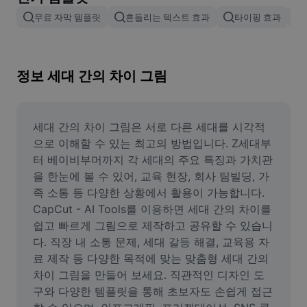
이미지 배경 삭제
무료 자막 템플릿
흔들리는 텍스트 효과
타이핑 효과
이미지 병합
이미지 보정기
정보 세대 간의 차이 그림
이미지 비율 조정
온라인 사진 에디터
세대 간의 차이 그림은 서로 다른 세대를 시각적
으로 이해할 수 있는 최고의 방법입니다. Z세대부
밈 생성기
터 베이비부머까지 각 세대의 주요 특징과 가치관
을 한눈에 볼 수 있어, 교육 현장, 회사 팀빌딩, 가
AI Text Remover
족 소통 등 다양한 상황에서 활용이 가능합니다. 
CapCut - AI Tools를 이용하면 세대 간의 차이를 
AI People Remover
쉽고 빠르게 그림으로 제작하고 공유할 수 있습니
AI Inpainting
다. 직장 내 소통 문제, 세대 갈등 해결, 교육용 자
료 제작 등 다양한 목적에 맞는 맞춤형 세대 간의 
Face Cutout
차이 그림을 만들어 보세요. 직관적인 디자인 도
구와 다양한 템플릿을 통해 초보자도 손쉽게 접근