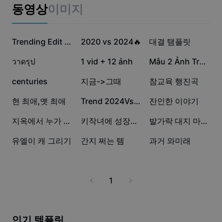
비즈니스 템플릿
동영상
이미지
마케팅
보안 센터
텍스트 및 오디오
라이프스타일 및 브이로그
79.6만
7.2만
6만
산업 템플릿
고객 지원 센터
Trending Edit New
2020 vs 2024🔥
대결 탬플릿
자동 캡션
사용자 지정 디자인
5.3만
1.7만
9.7천
วาดรุป
1 vid + 12 ảnh
Mẫu 2 Ảnh Trend Vẽ
요약 템플릿
캡션 템플릿
더 보기
공지
7.7천
6.1천
3.8천
centuries
지금->그때
참교육 행진곡
음성 인식
CapCut 서비스 약관 정보
2.8천
1.5천
689
현 최애,옛 최애
Trend 2024Vs 2026 🎶💙
잔인한 이야기
텍스트에서 음성으로
리소스
Dreamina Seedance 2.0 Launch
539
275
187
지옥에서 누가 돌아왔게에~??
키작녀에 성장과정 췍
발가락 대지 마세요!!
튜토리얼 가이드
사용자 지정 음성
3
2
1
유엘이 캐 그리기
간지 쩌는 템
과거 와미래
시장 동향
음성 보정
주요 추천
노이즈 제거
1
템플릿 트렌드 및 팁
이미지
더 보기
인기 템플릿